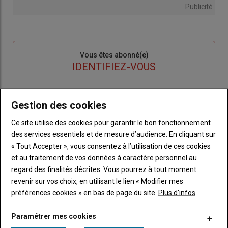
Publicité
Sous-
Vous êtes abonné(e)
titre
TITRE
IDENTIFIEZ-VOUS
Body
Connectez-vous à votre compte pour profiter
Gestion des cookies
de votre abonnement
Ce site utilise des cookies pour garantir le bon fonctionnement
Lien
Créer un nouveau compte
des services essentiels et de mesure d’audience. En cliquant sur
"Créer
Lien
Réinitialiser votre mot de passe
« Tout Accepter », vous consentez à l’utilisation de ces cookies
un
"Réinitialiser
et au traitement de vos données à caractère personnel au
Lien
nouveau
votre
Je me connecte
regard des finalités décrites. Vous pourrez à tout moment
"Je
compte"
mot
revenir sur vos choix, en utilisant le lien « Modifier mes
me
de
préférences cookies » en bas de page du site.
Plus d'infos
connecte"
passe"
Paramétrer mes cookies
Sous-
Vous n'êtes pas abonné(e)
titre
TITRE
CRÉEZ UN COMPTE