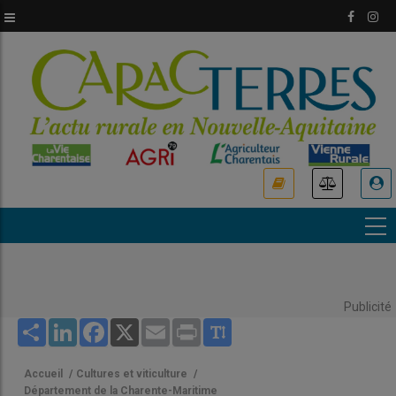
Aller
au
contenu
principal
USER
ACCOUNT
MENU
Publicité
Share
LinkedIn
Facebook
X
Email
Print
Accueil
/
Cultures et viticulture
/
Département de la Charente-Maritime