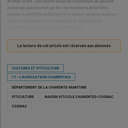
Archiac, d'une "
convention locale de coopération de sécurité
protocole opérationnel
" par les représentants de la filière
cognac, le préfet Brice Blondel et le colonel Johanne Gojkovic-
Lette (commandant du groupement de gendarmerie
départementale de la Charente-Maritime).
CULTURES ET VITICULTURE
17 - L’AGRICULTEUR CHARENTAIS
DÉPARTEMENT DE LA CHARENTE-MARITIME
VITICULTURE
BASSIN VITICOLE CHARENTES-COGNAC
COGNAC