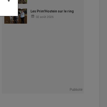
Les Prim'Hostein sur le ring
02 août 2026
Publicité