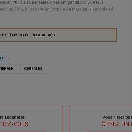
tées en 2024.
Les céréales d'été ont perdu 25 % de leur
 environ 30 %, à l'exception notable du maïs qui a enregistré
ALE
NÉRALE
CÉRÉALES
es abonné(e)
Sous-
Vous n'êtes pa
titre
FIEZ-VOUS
TITRE
CRÉEZ UN