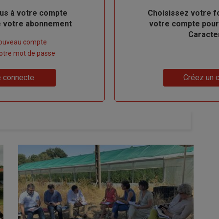
us à votre compte
Body
Choisissez votre f
de votre abonnement
votre compte pour
Caracte
nouveau compte
 votre mot de passe
Lien
 connecte
Créez un 