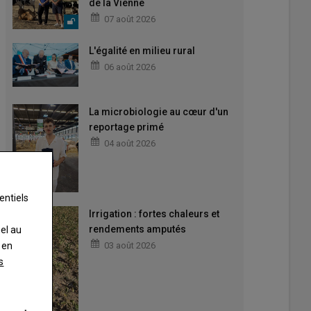
de la Vienne
07 août 2026
L'égalité en milieu rural
06 août 2026
La microbiologie au cœur d'un
reportage primé
04 août 2026
entiels
Irrigation : fortes chaleurs et
rendements amputés
nel au
03 août 2026
 en
s