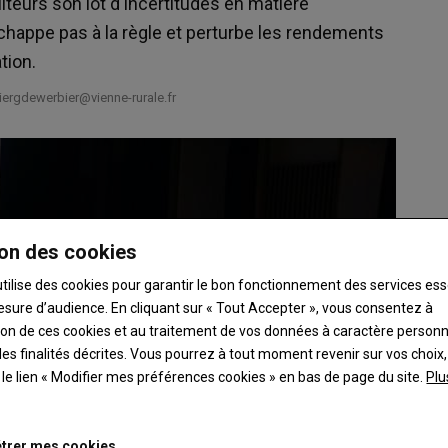
eurs son lot d'incertitudes en matière
chappe pas à la règle et perturbe les rendements
tion.
iergdewerbier@vienne-rurale.fr
on des cookies
utilise des cookies pour garantir le bon fonctionnement des services ess
esure d’audience. En cliquant sur « Tout Accepter », vous consentez à
ation de ces cookies et au traitement de vos données à caractère person
es finalités décrites. Vous pourrez à tout moment revenir sur vos choix,
t le lien « Modifier mes préférences cookies » en bas de page du site.
Plu
trer mes cookies