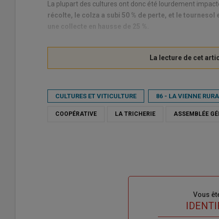
La plupart des cultures ont donc été lourdement impac
récolte, le colza a subi 50 % de perte, et le tournesol
une collecte en hausse de 25 %.
CULTURES ET VITICULTURE
86 - LA VIENNE RUR
COOPÉRATIVE
LA TRICHERIE
ASSEMBLÉE GÉ
Sous-
Vous êt
titre
TITRE
IDENTI