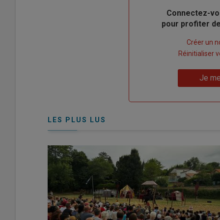
Body
Connectez-vo
pour profiter 
Lien
Créer un 
"Créer
Lien
Réinitialiser
un
"Réinitialiser
Lien
nouveau
votre
Je me
"Je
compte"
mot
me
de
connecte"
passe"
LES PLUS LUS