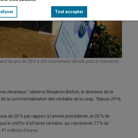
refuser
Tout accepter
ent de prix de 30 € a été récemment décidé pour le tournesol,
ème climatique "
, observe Benjamin Bichon, le directeur de la
 de la commercialisation des céréales de la coop.
"Depuis 2016,
baisse de 20 % par rapport à l'année précédente, et 25 % de
e le chiffre d'affaires céréales, qui représente 77 % de
e 41 millions d'euros.