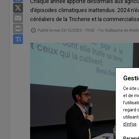
Chaque année apporte désormais aux agricult
X
d'épisodes climatiques inattendus. 2024 n'é
Email
céréaliers de la Tricherie et la commercialisa
Print
Publié le
mar 23/12/2025 - 19:00
- Par
Guillaume de Werb
Gesti
Ce site 
et de m
l’utilis
regard d
utilisan
d'infos
Paramé