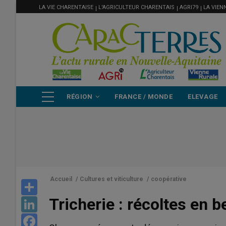
MENU
Aller
LA VIE CHARENTAISE
L'AGRICULTEUR CHARENTAIS
AGRI79
LA VIEN
FILIÈRE
au
contenu
principal
NAVIGATION
RÉGION
FRANCE / MONDE
ELEVAGE
PRINCIPALE
Accueil
/
Cultures et viticulture
/
coopérative
Share
Tricherie : récoltes en 
LinkedIn
Facebook