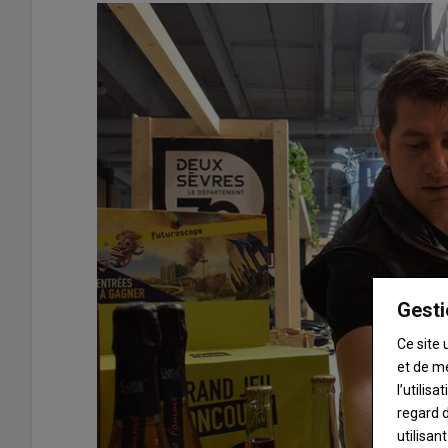
Gesti
Ce site 
et de m
l’utilis
regard d
utilisan