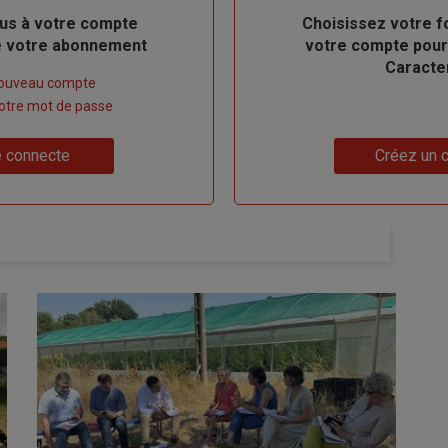
us à votre compte
Body
Choisissez votre f
de votre abonnement
votre compte pour
Caracte
nouveau compte
 votre mot de passe
Lien
 connecte
Créez un 