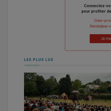
Body
Connectez-vo
pour profiter 
Lien
Créer un 
"Créer
Lien
Réinitialiser
un
"Réinitialiser
Lien
nouveau
votre
Je me
"Je
compte"
mot
me
de
connecte"
passe"
LES PLUS LUS