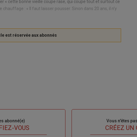
r « cette bonne vieille coupe rase, qui coupe tout et surtout ce
e chauffage : « Il faut laisser pousser. Sinon dans 20 ans, il n'y
es abonné(e)
Sous-
Vous n'êtes pa
titre
FIEZ-VOUS
TITRE
CRÉEZ UN