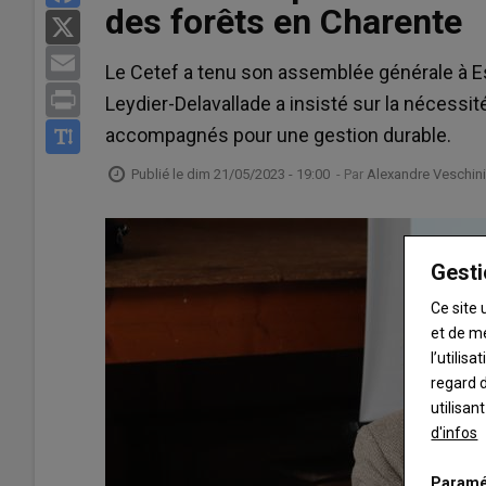
des forêts en Charente
X
Email
Le Cetef a tenu son assemblée générale à Es
Print
Leydier-Delavallade a insisté sur la nécessité
accompagnés pour une gestion durable.
Publié le
dim 21/05/2023 - 19:00
- Par
Alexandre Veschini
Gesti
Ce site 
et de m
l’utilis
regard d
utilisan
d'infos
Paramé