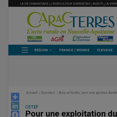
MENU
Aller
LA VIE CHARENTAISE
L'AGRICULTEUR CHARENTAIS
AGRI79
LA VIEN
FILIÈRE
au
contenu
principal
NAVIGATION
RÉGION
FRANCE / MONDE
ELEVAGE
PRINCIPALE
Accueil
/
Dossiers
/
Bois et forêts, vers une gestion durab
Share
LinkedIn
CETEF
Pour une exploitation du
Facebook