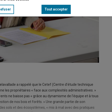
refuser
Tout accepter
elavallade a rappelé que le Cetef (Centre d’étude technique
e les propriétaires « face aux complexités administratives. »
rents ne baisse pas « grâce au dynamisme de l'équipe et à tous
tion de nos bois et forêts. » Une grande partie de son
té des sols et des écosystèmes, « mis à mal avec des pratiques