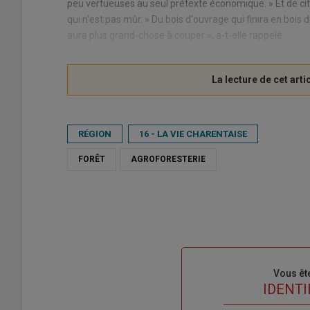
peu vertueuses au seul prétexte économique. » Et de cite
qui n'est pas mûr. » Du bois d'ouvrage qui finira en bois d
aura plus grand-chose à couper », a-t-elle rappelé.
RÉGION
16 - LA VIE CHARENTAISE
FORÊT
AGROFORESTERIE
Sous-
Vous êt
titre
TITRE
IDENTI