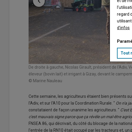
et de m
l’utilis
regard d
utilisan
d'infos
Paramé
Tout 
e des crêpes.
De droite à gauche, Nicolas Girault, président de l'Adiv
éleveur (bovin lait) et irrigant à Gizay, devant le campe
© Marine Nauleau
Cette semaine, les agriculteurs étaient bien présents sur
l'Adiv, et sur l'A10 pour la Coordination Rurale. "
On n'a j
constataient de façon unanime les agriculteurs. "
C'est 
c'est mauvais signe parce que ça révèle un mal-être agri
FNSEA 86, qui décrivait, du côté du blocage de la nationa
l'entrée de la RN10 était occupé par les tracteurs et, un p