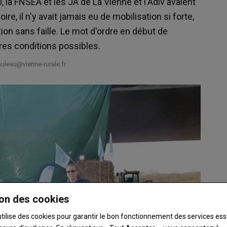
0, la FNSEA et les JA de La Vienne et l'Adiv avaient
e, il n'y avait jamais eu de mobilisation si forte,
tion sans faille. Le mot d'ordre en début de
res conditions possibles.
leau@vienne-rurale.fr
on des cookies
utilise des cookies pour garantir le bon fonctionnement des services ess