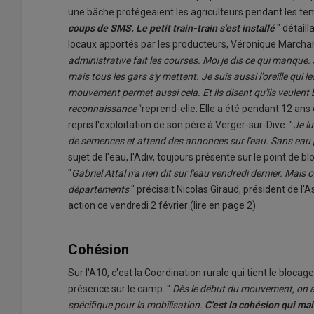
une bâche protégeaient les agriculteurs pendant les te
coups de SMS. Le petit train-train s'est installé
" détaill
locaux apportés par les producteurs, Véronique Marchan
administrative fait les courses. Moi je dis ce qui manque. 
mais tous les gars s'y mettent. Je suis aussi l'oreille qui 
mouvement permet aussi cela. Et ils disent qu'ils veulent 
reconnaissance"
reprend-elle. Elle a été pendant 12 ans 
repris l'exploitation de son père à Verger-sur-Dive. "
Je lu
de semences et attend des annonces sur l'eau. Sans eau 
sujet de l'eau, l'Adiv, toujours présente sur le point de 
"
Gabriel Attal n'a rien dit sur l'eau vendredi dernier. Mai
départements
" précisait Nicolas Giraud, président de l'A
action ce vendredi 2 février (lire en page 2).
Cohésion
Sur l'A10, c'est la Coordination rurale qui tient le bloca
présence sur le camp. "
Dès le début du mouvement, on a
spécifique pour la mobilisation.
C'est la cohésion qui mai