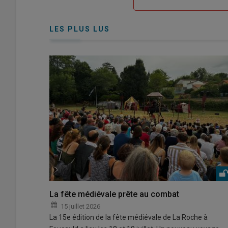
me
de
connecte"
passe"
LES PLUS LUS
La fête médiévale prête au combat
15 juillet 2026
La 15e édition de la fête médiévale de La Roche à