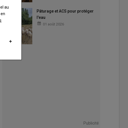
nel au
Pâturage et ACS pour protéger
 en
l'eau
s
01 août 2026
, la coordination rurale avait installé son campement sous le pont de la 
e Nauleau
Publicité