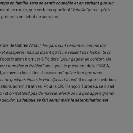
 temps en famille sans se sentir coupable et en sachant que sur
dination rurale, que certains appellent "
l'abeille"
parce qu'elle
rs présents en début de semaine.
rale de Gabriel Attal, "
les gars sont remontés comme des
e et exaspérés mais ils disent qu'ils ne veulent pas lâcher. Si on
'apprêtaient à arriver à Poitiers "
pour gagner en confort. On
 sont humides et froides
" soulignait le président de la FNSEA,
, au niveau local. Des discussions "
qui ne font que nous
ter de quelque chose de vide. Ça sert à rien
". Il évoque l'invitation
cations administratives. Pour la CR, François Turpeau, se disait
ion et on n'attend pas de miracle. Mardi on n'a pas appris grand-
e décider.
La fatigue se fait sentir mais la détermination est