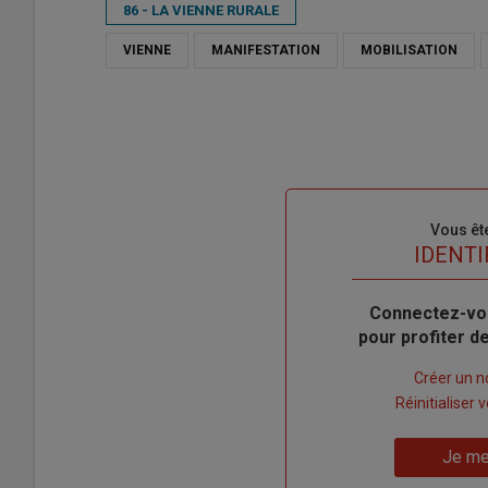
86 - LA VIENNE RURALE
VIENNE
MANIFESTATION
MOBILISATION
Sous-
Vous êt
titre
TITRE
IDENTI
Body
Connectez-vo
pour profiter 
Lien
Créer un 
"Créer
Lien
Réinitialiser
un
"Réinitialiser
Lien
nouveau
votre
Je me
"Je
compte"
mot