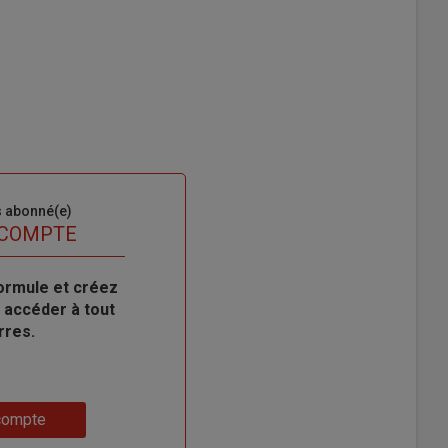
s abonné(e)
 COMPTE
ormule et créez
 accéder à tout
rres.
compte