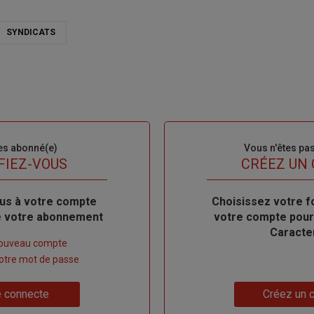
SYNDICATS
es abonné(e)
Sous-
Vous n'êtes pa
titre
FIEZ-VOUS
TITRE
CRÉEZ UN
us à votre compte
Body
Choisissez votre f
de votre abonnement
votre compte pour
Caracte
nouveau compte
 votre mot de passe
Lien
 connecte
Créez un 