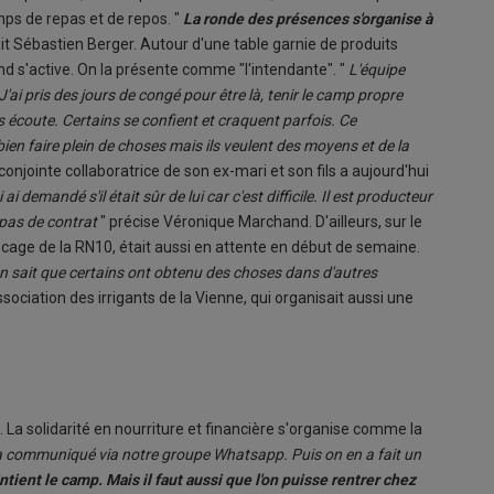
mps de repas et de repos. "
La ronde des présences s'organise à
ait Sébastien Berger. Autour d'une table garnie de produits
d s'active. On la présente comme "l'intendante". "
L'équipe
J'ai pris des jours de congé pour être là, tenir le camp propre
les écoute. Certains se confient et craquent parfois. Ce
bien faire plein de choses mais ils veulent des moyens et de la
conjointe collaboratrice de son ex-mari et son fils a aujourd'hui
i ai demandé s'il était sûr de lui car c'est difficile. Il est producteur
pas de contrat
" précise Véronique Marchand. D'ailleurs, sur le
blocage de la RN10, était aussi en attente en début de semaine.
s on sait que certains ont obtenu des choses dans d'autres
ssociation des irrigants de la Vienne, qui organisait aussi une
ge. La solidarité en nourriture et financière s'organise comme la
 communiqué via notre groupe Whatsapp. Puis on en a fait un
ntient le camp. Mais il faut aussi que l'on puisse rentrer chez