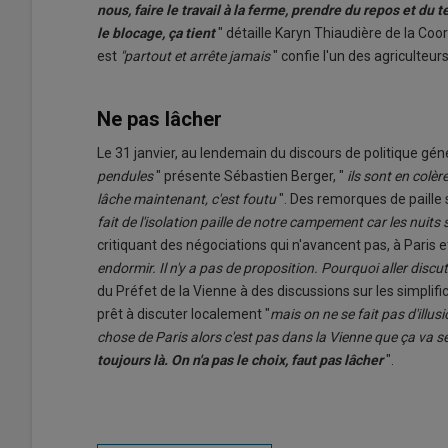
nous, faire le travail à la ferme, prendre du repos et du
le blocage, ça tient
" détaille Karyn Thiaudière de la Coor
est
"partout et arrête jamais
" confie l'un des agriculteu
Ne pas lâcher
Le 31 janvier, au lendemain du discours de politique géné
pendules
" présente Sébastien Berger, "
ils sont en colèr
lâche maintenant, c'est foutu
". Des remorques de paille s
fait de l'isolation paille de notre campement
car les nuits
critiquant des négociations qui n'avancent pas, à Paris et
endormir. Il n'y a pas de proposition. Pourquoi aller discu
du Préfet de la Vienne à des discussions sur les simplifi
prêt à discuter localement "
mais on ne se fait pas d'illus
chose de Paris alors c'est pas dans la Vienne que ça va s
toujours là. On n'a pas le choix, faut pas lâcher
".