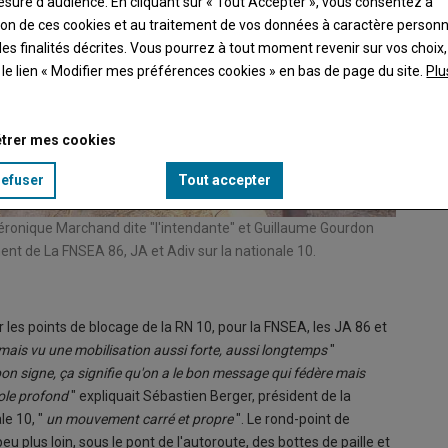
esure d’audience. En cliquant sur « Tout Accepter », vous consentez à
ation de ces cookies et au traitement de vos données à caractère person
es finalités décrites. Vous pourrez à tout moment revenir sur vos choix,
t le lien « Modifier mes préférences cookies » en bas de page du site.
Plu
trer mes cookies
refuser
Tout accepter
, Véronique Marchand dite "l'intendante" et Guillaume Gourdon
Côté A10
ment de La FNSEA 86, JA et Adiv sur la nationale 10.
© Marin
 les points de blocage de la RN 10, pour la FNSEA, les JA 86 et
amais vu une mobilisation aussi forte, aussi longtemps
"
bon signe, ça signifie qu'on a le bon message qui fédère mais
cole profond
" expliquait Sébastien Berger, président de la
le 10, "
un mouvement carré et propre
". Le rond-point de
eu plus loin, sous le pont de l'autoroute, des bottes de paille et