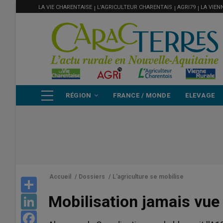
MENU
Aller
LA VIE CHARENTAISE
L'AGRICULTEUR CHARENTAIS
AGRI79
LA VIEN
FILIÈRE
au
contenu
principal
NAVIGATION
RÉGION
FRANCE / MONDE
ELEVAGE
PRINCIPALE
Accueil
/
Dossiers
/
L'agriculture se mobilise
Share
Mobilisation jamais vue
LinkedIn
Facebook