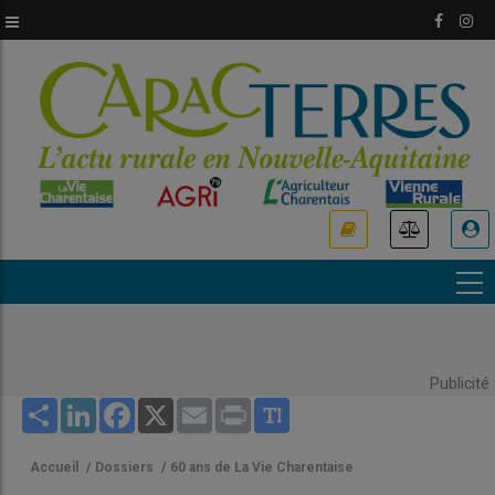
Aller
au
contenu
principal
USER
ACCOUNT
MENU
Publicité
Share
LinkedIn
Facebook
X
Email
Print
Accueil
/
Dossiers
/
60 ans de La Vie Charentaise