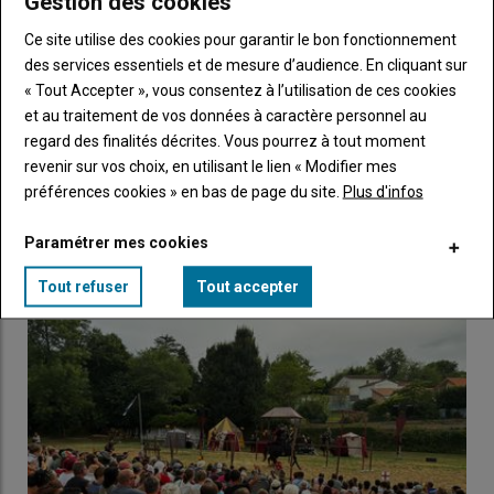
Gestion des cookies
Sous-
Vous n'êtes pas abonné(e)
titre
TITRE
CRÉEZ UN COMPTE
Ce site utilise des cookies pour garantir le bon fonctionnement
des services essentiels et de mesure d’audience. En cliquant sur
« Tout Accepter », vous consentez à l’utilisation de ces cookies
Body
Choisissez votre formule et créez votre
et au traitement de vos données à caractère personnel au
compte pour accéder à tout Caracterres.
regard des finalités décrites. Vous pourrez à tout moment
revenir sur vos choix, en utilisant le lien « Modifier mes
Lien
Créez un compte
préférences cookies » en bas de page du site.
Plus d'infos
Paramétrer mes cookies
LES PLUS LUS
Tout refuser
Tout accepter