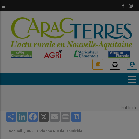
Aller
au
contenu
principal
USER
ACCOUNT
MENU
Publicité
Share
LinkedIn
Facebook
X
Email
Print
Accueil
/
86 - La Vienne Rurale
/
Suicide