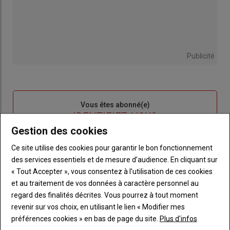
Publicité
Sous-
Vous êtes abonné(e)
titre
TITRE
IDENTIFIEZ-VOUS
Gestion des cookies
Body
Connectez-vous à votre compte pour profiter
Ce site utilise des cookies pour garantir le bon fonctionnement
de votre abonnement
des services essentiels et de mesure d’audience. En cliquant sur
« Tout Accepter », vous consentez à l’utilisation de ces cookies
Lien
Créer un nouveau compte
et au traitement de vos données à caractère personnel au
"Créer
Lien
Réinitialiser votre mot de passe
regard des finalités décrites. Vous pourrez à tout moment
un
"Réinitialiser
revenir sur vos choix, en utilisant le lien « Modifier mes
Lien
nouveau
votre
Je me connecte
préférences cookies » en bas de page du site.
Plus d'infos
"Je
compte"
mot