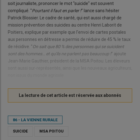
soit journaliste, prononcer le mot "suicide" est souvent
compliqué. "
Pourtant il faut en parler !
" lance sans hésiter
Patrick Blossier. Le cadre de santé, qui est aussi chargé de
mission prévention des suicides au centre Henri Laborit de
Poitiers, explique par exemple que l'envoi de cartes postales
aux personnes en détresse a permis de réduire de 45 % le taux
de récidive. "
On sait que 80 % des personnes qui se suicident
sont des hommes… et qu'ils ne parlent pas beaucoup !
" ajoute
Jean-Marie Gauthier, président de la MSA Poitou. Les éleveurs
sont aussi sur-représentés, ainsi que les nouveaux agriculteurs,
non issus du monde agricole.
86 - LA VIENNE RURALE
SUICIDE
MSA POITOU