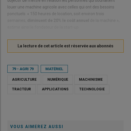
objectif de mettre en relation les personnes qui souhaitent
louer une machine agricole avec celles qui ont des besoins
ponctuels. « 150 heures de location, soit environ trois
semaines,
diminuent de 20% le coût annuel
de la machine »,
estime ainsi le fondateur de la start-up.
79 - AGRI 79
MATÉRIEL
AGRICULTURE
NUMÉRIQUE
MACHINISME
TRACTEUR
APPLICATIONS
TECHNOLOGIE
VOUS AIMEREZ AUSSI