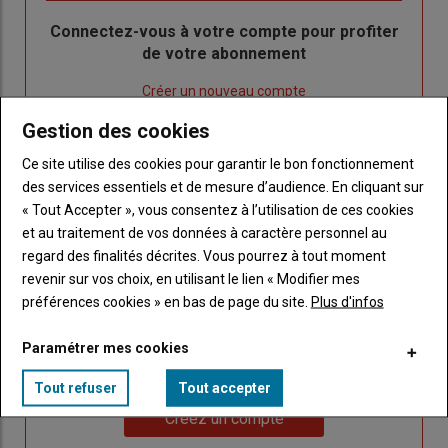
Body
Connectez-vous à votre compte pour profiter
de votre abonnement
Lien
Créer un nouveau compte
"Créer
Lien
Réinitialiser votre mot de passe
Gestion des cookies
un
"Réinitialiser
Lien
nouveau
votre
Je me connecte
Ce site utilise des cookies pour garantir le bon fonctionnement
"Je
compte"
mot
des services essentiels et de mesure d’audience. En cliquant sur
me
de
« Tout Accepter », vous consentez à l’utilisation de ces cookies
connecte"
passe"
et au traitement de vos données à caractère personnel au
regard des finalités décrites. Vous pourrez à tout moment
Sous-
Vous n'êtes pas abonné(e)
revenir sur vos choix, en utilisant le lien « Modifier mes
titre
TITRE
CRÉEZ UN COMPTE
préférences cookies » en bas de page du site.
Plus d'infos
Body
Choisissez votre formule et créez votre
Paramétrer mes cookies
compte pour accéder à tout Caracterres.
Tout refuser
Tout accepter
Lien
Créez un compte