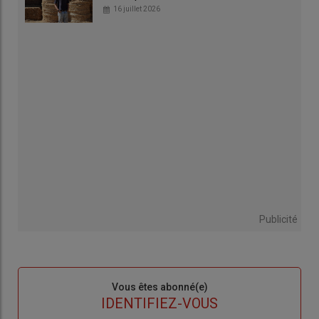
16 juillet 2026
Publicité
Sous-
Vous êtes abonné(e)
titre
TITRE
IDENTIFIEZ-VOUS