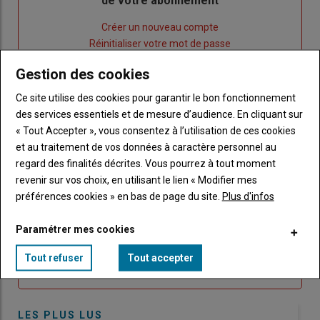
de votre abonnement
Lien
Créer un nouveau compte
"Créer
Lien
Réinitialiser votre mot de passe
un
"Réinitialiser
Gestion des cookies
Lien
nouveau
votre
Je me connecte
"Je
compte"
mot
Ce site utilise des cookies pour garantir le bon fonctionnement
me
de
des services essentiels et de mesure d’audience. En cliquant sur
connecte"
passe"
« Tout Accepter », vous consentez à l’utilisation de ces cookies
et au traitement de vos données à caractère personnel au
Sous-
Vous n'êtes pas abonné(e)
regard des finalités décrites. Vous pourrez à tout moment
titre
TITRE
CRÉEZ UN COMPTE
revenir sur vos choix, en utilisant le lien « Modifier mes
préférences cookies » en bas de page du site.
Plus d'infos
Body
Choisissez votre formule et créez votre
compte pour accéder à tout Caracterres.
Paramétrer mes cookies
Lien
Tout refuser
Tout accepter
Créez un compte
LES PLUS LUS