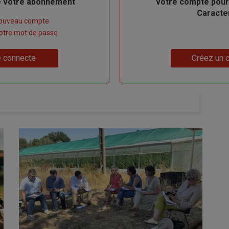
de votre abonnement
votre compte pour
Caracte
nouveau compte
 votre mot de passe
Lien
 connecte
Créez un 