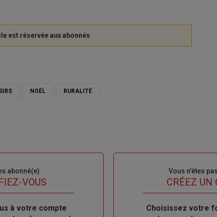
SIRS
NOËL
RURALITÉ
es abonné(e)
Sous-
Vous n'êtes pa
titre
FIEZ-VOUS
TITRE
CRÉEZ UN
us à votre compte
Body
Choisissez votre f