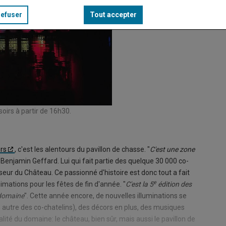
refuser
Tout accepter
oirs à partir de 16h30.
Le Châte
© Elisa
rs
, c'est les alentours du pavillon de chasse. "
C'est une zone
 Benjamin Geffard. Lui qui fait partie des quelque 30 000 co-
sseur du Château. Ce passionné d'histoire est donc tout a fait
e
mations pour les fêtes de fin d'année. "
C'est la 5
édition des
 domaine
". Cette année encore, de nouvelles illuminations se
 autre des co-chatelins), des décors en plus, des musiques
lité du domaine: le château, bien sûr, mais aussi le pavillon de