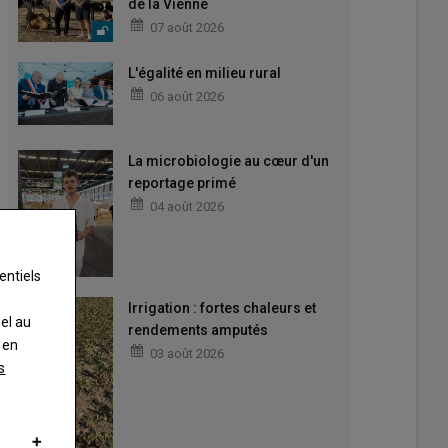
de la Vienne
07 août 2026
L'égalité en milieu rural
06 août 2026
La microbiologie au cœur d'un
reportage primé
04 août 2026
entiels
Irrigation : fortes chaleurs et
nel au
rendements amputés
 en
03 août 2026
s