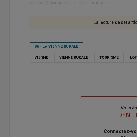
chasse, l'ancienne chapelle, et l'orangerie.
86 - LA VIENNE RURALE
VIENNE
VIENNE RURALE
TOURISME
LOI
Sous-
Vous êt
titre
TITRE
IDENTI
Body
Connectez-vo