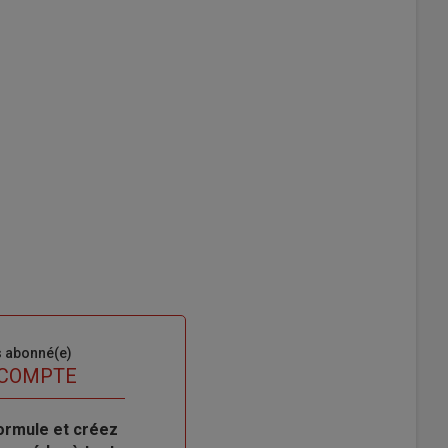
s abonné(e)
 COMPTE
ormule et créez