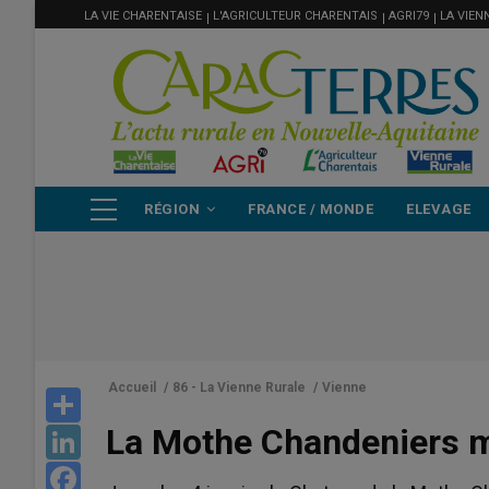
MENU
Aller
LA VIE CHARENTAISE
L'AGRICULTEUR CHARENTAIS
AGRI79
LA VIEN
FILIÈRE
au
contenu
principal
NAVIGATION
RÉGION
FRANCE / MONDE
ELEVAGE
PRINCIPALE
Accueil
/
86 - La Vienne Rurale
/
Vienne
Share
La Mothe Chandeniers mi
LinkedIn
Facebook