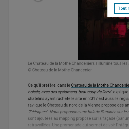
Tout 
Le Chateau de la Mothe Chandeniers s'illumine tous les s
© Chateau de la Mothe Chandenier
Ce qu'il préfère, dans le
Chateau de la Mothe Chandenie
boisée, avec des cyclamens, beaucoup de lierre
" explique
chatelins ayant racheté le site en 2017 est aussi le régi
ravi que le Chateau du nord de la Vienne propose des ani
"Féériques". Nous proposons une balade illuminée sur le
sont ajoutées au mapping proposé sur la façade (par un
retravaillées. Une promenade qui permet de voir l'intégra