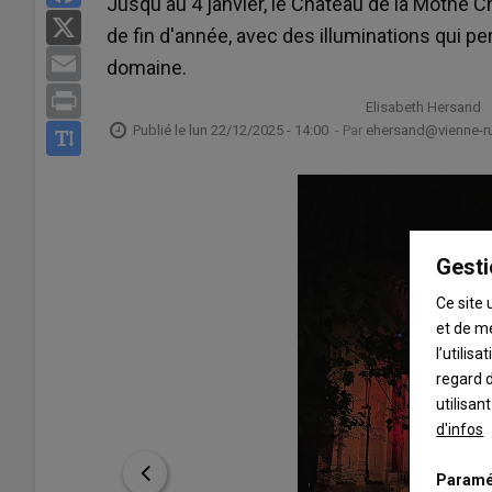
Jusqu'au 4 janvier, le Chateau de la Mothe 
X
de fin d'année, avec des illuminations qui pe
Email
domaine.
Print
Elisabeth Hersand
Publié le
lun 22/12/2025 - 14:00
- Par
ehersand@vienne-rur
Gesti
Ce site 
et de m
l’utilis
regard d
utilisan
d'infos
Paramé