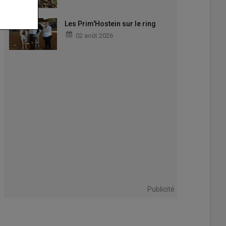
Les Prim'Hostein sur le ring
02 août 2026
au a été racheté en 2017 par des particuliers.
beth Hersand
Publicité