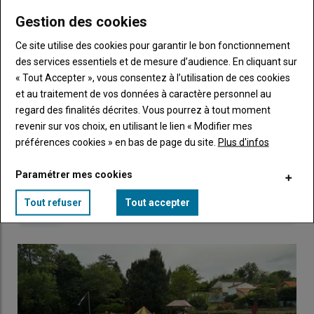
me
de
Gestion des cookies
connecte"
passe"
Ce site utilise des cookies pour garantir le bon fonctionnement
Sous-
Vous n'êtes pas abonné(e)
titre
des services essentiels et de mesure d’audience. En cliquant sur
TITRE
CRÉEZ UN COMPTE
« Tout Accepter », vous consentez à l’utilisation de ces cookies
et au traitement de vos données à caractère personnel au
Body
Choisissez votre formule et créez votre
regard des finalités décrites. Vous pourrez à tout moment
compte pour accéder à tout Caracterres.
revenir sur vos choix, en utilisant le lien « Modifier mes
préférences cookies » en bas de page du site.
Plus d'infos
Lien
Créez un compte
Paramétrer mes cookies
Tout refuser
Tout accepter
LES PLUS LUS