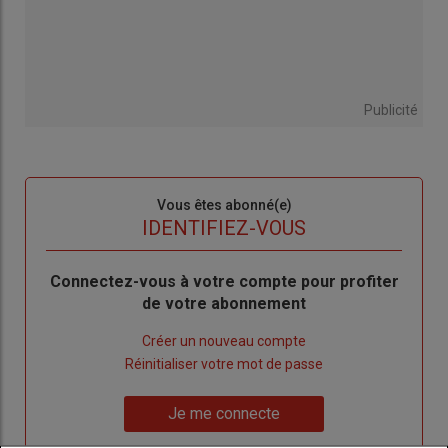
Publicité
Sous-
Vous êtes abonné(e)
titre
TITRE
IDENTIFIEZ-VOUS
Body
Connectez-vous à votre compte pour profiter
de votre abonnement
Lien
Créer un nouveau compte
"Créer
Lien
Réinitialiser votre mot de passe
un
"Réinitialiser
Lien
nouveau
votre
Je me connecte
"Je
compte"
mot