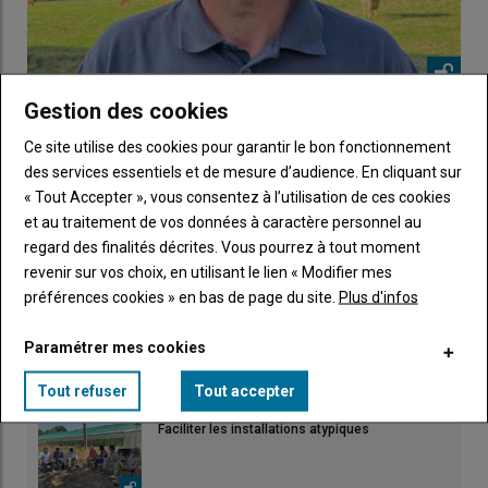
Gestion des cookies
MHE : une lutte collective à prévoir
05 décembre 2023
Ce site utilise des cookies pour garantir le bon fonctionnement
Vendredi dernier, un foyer de maladie hémorragique
des services essentiels et de mesure d’audience. En cliquant sur
épizootique (MHE) a été identifié dans un élevage de…
« Tout Accepter », vous consentez à l’utilisation de ces cookies
et au traitement de vos données à caractère personnel au
regard des finalités décrites. Vous pourrez à tout moment
LES PLUS LUS
revenir sur vos choix, en utilisant le lien « Modifier mes
préférences cookies » en bas de page du site.
Plus d'infos
La fête médiévale prête au combat
Paramétrer mes cookies
Tout refuser
Tout accepter
Faciliter les installations atypiques