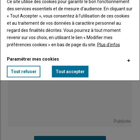
Ce site utilise des cookies pour garantir le bon fonctionnement
des services essentiels et de mesure d’audience. En cliquant sur
Tous " À la ferme c'est Marans ", avec les JA
« Tout Accepter », vous consentez à l’utilisation de ces cookies
31 juillet 2026
et au traitement de vos données à caractère personnel au
regard des finalités décrites. Vous pourrez à tout moment
revenir sur vos choix, en utilisant le lien « Modifier mes
préférences cookies » en bas de page du site.
Plus d'infos
Paramétrer mes cookies
Tout refuser
Tout accepter
Publicité