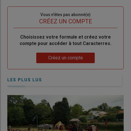
connecte"
passe"
Sous-
Vous n'êtes pas abonné(e)
titre
TITRE
CRÉEZ UN COMPTE
Body
Choisissez votre formule et créez votre
compte pour accéder à tout Caracterres.
Lien
Créez un compte
LES PLUS LUS