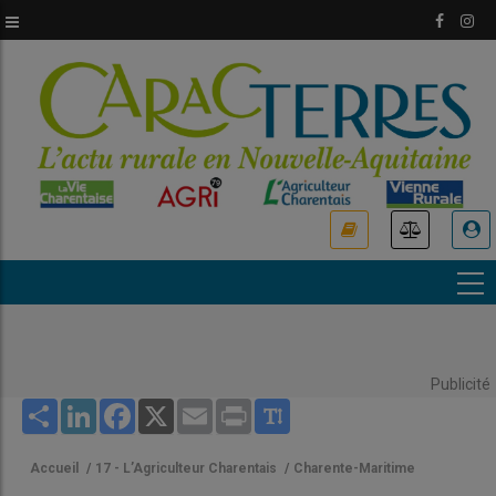
Aller
au
contenu
principal
USER
ACCOUNT
MENU
Publicité
Share
LinkedIn
Facebook
X
Email
Print
Accueil
/
17 - L’Agriculteur Charentais
/
Charente-Maritime