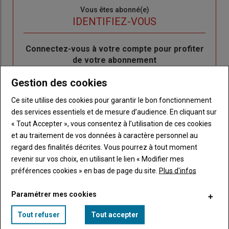
Sous-
Vous êtes abonné(e)
titre
TITRE
IDENTIFIEZ-VOUS
Body
Connectez-vous à votre compte pour profiter
de votre abonnement
Lien
Créer un nouveau compte
Gestion des cookies
"Créer
Lien
Réinitialiser votre mot de passe
Ce site utilise des cookies pour garantir le bon fonctionnement
un
"Réinitialiser
des services essentiels et de mesure d’audience. En cliquant sur
Lien
nouveau
votre
Je me connecte
« Tout Accepter », vous consentez à l’utilisation de ces cookies
"Je
compte"
mot
et au traitement de vos données à caractère personnel au
me
de
regard des finalités décrites. Vous pourrez à tout moment
connecte"
passe"
revenir sur vos choix, en utilisant le lien « Modifier mes
préférences cookies » en bas de page du site.
Plus d'infos
Sous-
Vous n'êtes pas abonné(e)
titre
TITRE
CRÉEZ UN COMPTE
Paramétrer mes cookies
Body
Choisissez votre formule et créez votre
Tout refuser
Tout accepter
compte pour accéder à tout Caracterres.