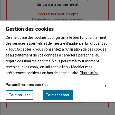
de votre abonnement
Lien
Créer un nouveau compte
"Créer
Lien
Réinitialiser votre mot de passe
un
"Réinitialiser
Gestion des cookies
Lien
nouveau
votre
Je me connecte
"Je
Ce site utilise des cookies pour garantir le bon fonctionnement
compte"
mot
me
des services essentiels et de mesure d’audience. En cliquant sur
de
connecte"
« Tout Accepter », vous consentez à l’utilisation de ces cookies
passe"
et au traitement de vos données à caractère personnel au
Sous-
Vous n'êtes pas abonné(e)
regard des finalités décrites. Vous pourrez à tout moment
titre
TITRE
CRÉEZ UN COMPTE
revenir sur vos choix, en utilisant le lien « Modifier mes
préférences cookies » en bas de page du site.
Plus d'infos
Body
Choisissez votre formule et créez votre
Paramétrer mes cookies
compte pour accéder à tout Caracterres.
Tout refuser
Tout accepter
Lien
Créez un compte