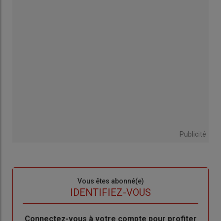
Publicité
Sous-
Vous êtes abonné(e)
titre
TITRE
IDENTIFIEZ-VOUS
Body
Connectez-vous à votre compte pour profiter