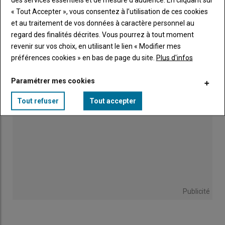
« Tout Accepter », vous consentez à l’utilisation de ces cookies
Enquête de la chambre d'agriculture : les
et au traitement de vos données à caractère personnel au
premiers enseignements
regard des finalités décrites. Vous pourrez à tout moment
04 août 2026
revenir sur vos choix, en utilisant le lien « Modifier mes
préférences cookies » en bas de page du site.
Plus d'infos
Paramétrer mes cookies
Tout refuser
Tout accepter
Publicité