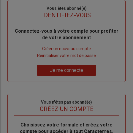
Sous-
Vous êtes abonné(e)
titre
TITRE
IDENTIFIEZ-VOUS
Body
Connectez-vous à votre compte pour profiter
de votre abonnement
Lien
Créer un nouveau compte
"Créer
Lien
Réinitialiser votre mot de passe
un
"Réinitialiser
Lien
nouveau
votre
Je me connecte
"Je
compte"
mot
me
de
connecte"
passe"
Sous-
Vous n'êtes pas abonné(e)
titre
TITRE
CRÉEZ UN COMPTE
Body
Choisissez votre formule et créez votre
compte pour accéder à tout Caracterres.