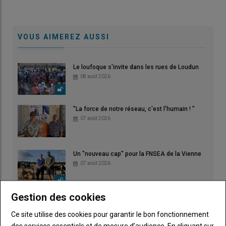
VOUS AIMEREZ AUSSI
Le loufoque s'invite dans les rues de Loudun
08 août 2026
"La force de notre réseau, c'est l'humain ! "
07 août 2026
Un "nouveau cap" pour la FNSEA de la Vienne
07 août 2026
Gestion des cookies
Face à la crise, trois mesures pour alléger la
pression à court terme
Ce site utilise des cookies pour garantir le bon fonctionnement
04 août 2026
des services essentiels et de mesure d’audience. En cliquant sur