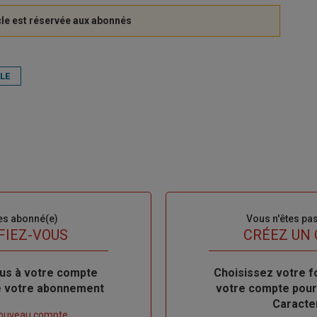
ALE
es abonné(e)
Sous-
Vous n'êtes pa
titre
FIEZ-VOUS
TITRE
CRÉEZ UN
us à votre compte
Body
Choisissez votre f
de votre abonnement
votre compte pour
Caracte
nouveau compte