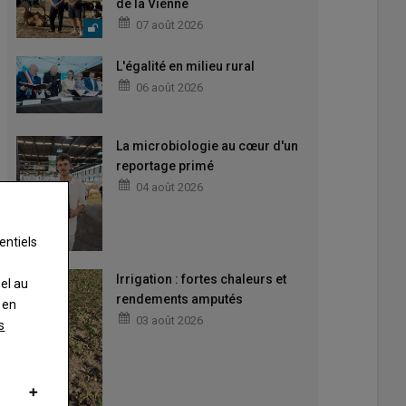
de la Vienne
07 août 2026
L'égalité en milieu rural
06 août 2026
La microbiologie au cœur d'un
reportage primé
04 août 2026
entiels
Irrigation : fortes chaleurs et
nel au
rendements amputés
 en
03 août 2026
s