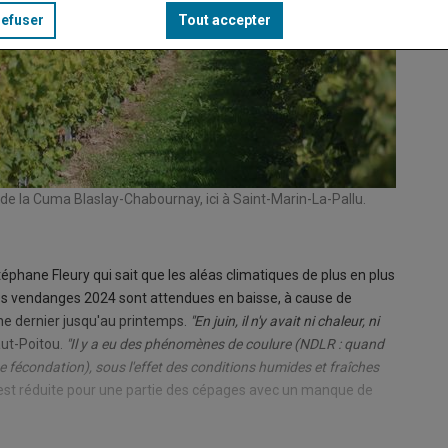
refuser
Tout accepter
de la Cuma Blaslay-Chabournay, ici à Saint-Marin-La-Pallu.
Stéphan
© Guill
téphane Fleury qui sait que les aléas climatiques de plus en plus
, les vendanges 2024 sont attendues en baisse, à cause de
mne dernier jusqu'au printemps.
"En juin, il n'y avait ni chaleur, ni
aut-Poitou.
"Il y a eu des phénomènes de coulure (NDLR : quand
e fécondation), sous l'effet des conditions humides et fraîches
 est réduite pour une partie des cépages avec un manque de