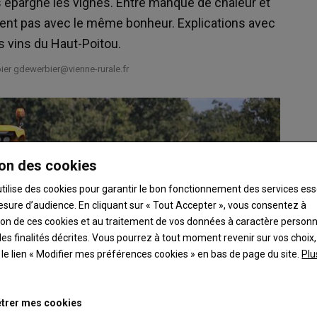
 épargné les vignes. Entre manque de chaleur et
rtent pas avec le même bonheur. Explications avec
s vins du Haut-Poitou.
ier gdewerbier@vienne-rurale.fr
on des cookies
utilise des cookies pour garantir le bon fonctionnement des services ess
esure d’audience. En cliquant sur « Tout Accepter », vous consentez à
ation de ces cookies et au traitement de vos données à caractère person
es finalités décrites. Vous pourrez à tout moment revenir sur vos choix,
t le lien « Modifier mes préférences cookies » en bas de page du site.
Plu
trer mes cookies