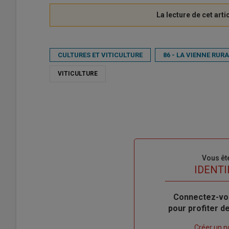
CULTURES ET VITICULTURE
86 - LA VIENNE RUR
VITICULTURE
Sous-
Vous êt
titre
TITRE
IDENTI
Body
Connectez-vo
pour profiter 
Lien
Créer un 