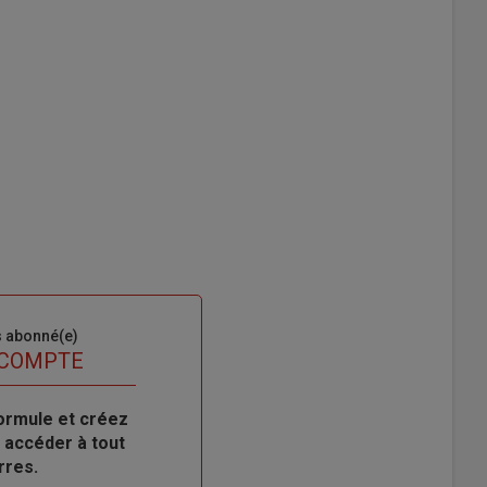
s abonné(e)
 COMPTE
ormule et créez
 accéder à tout
rres.