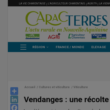
MENU
Aller
LA VIE CHARENTAISE
L'AGRICULTEUR CHARENTAIS
AGRI79
LA VIEN
FILIÈRE
au
contenu
principal
NAVIGATION
RÉGION
FRANCE / MONDE
ELEVAGE
PRINCIPALE
Accueil
/
Cultures et viticulture
/
Viticulture
Share
Vendanges : une récolte
LinkedIn
Facebook