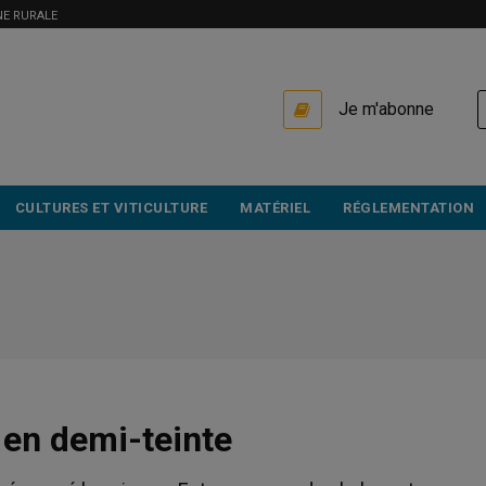
NE RURALE
USER
Je m'abonne
ACCOUNT
MENU
CULTURES ET VITICULTURE
MATÉRIEL
RÉGLEMENTATION
 en demi-teinte