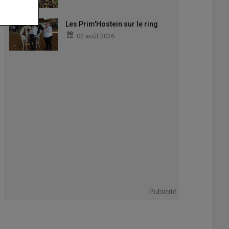
Les Prim'Hostein sur le ring
02 août 2026
e Fleury.
aume de Werbier
Publicité