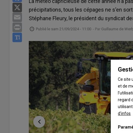
La météo capricieuse de cette année n'a pas
X
précipitations, tous les cépages ne s'en so
Email
Stéphane Fleury, le président du syndicat de
Print
Publié le
sam 21/09/2024 - 11:00
- Par
Guillaume de Werb
Gesti
Ce site 
et de m
l’utilis
regard d
utilisan
d'infos
Paramé