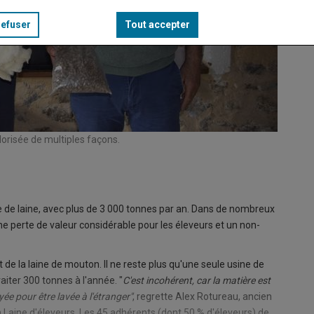
refuser
Tout accepter
alorisée de multiples façons.
Les élev
centimes
© (© ES
e de laine, avec plus de 3 000 tonnes par an. Dans de nombreux
une perte de valeur considérable pour les éleveurs et un non-
de la laine de mouton. Il ne reste plus qu'une seule usine de
aiter 300 tonnes à l'année. "
C'est incohérent, car la matière est
yée pour être lavée à l'étranger"
, regrette Alex Rotureau, ancien
n Laine d'éleveurs. Les 45 adhérents (dont 50 % d'éleveurs) de