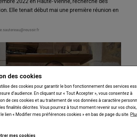
écembre 2022 en Haute-Vienne, recherche des
on. Elle tenait début mai une première réunion en
e.sautereau@reussir.fr
on des cookies
utilise des cookies pour garantir le bon fonctionnement des services ess
esure d’audience. En cliquant sur « Tout Accepter », vous consentez à
ation de ces cookies et au traitement de vos données à caractère person
es finalités décrites. Vous pourrez à tout moment revenir sur vos choix,
t le lien « Modifier mes préférences cookies » en bas de page du site.
Plu
trer mes cookies