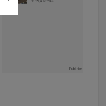
29 juillet 2026
eurs ovins font tondre leurs moutons régulièrement, pour 20 centimes l
 le kilo actuellement (contre 20 à 25 centimes l'an dernier). Sinon, elle 
)
Publicité