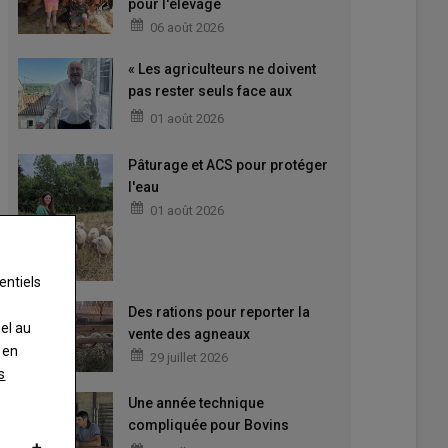
pour l'élevage
06 août 2026
« Les agriculteurs ne doivent
pas rester seuls face aux
difficultés »
01 août 2026
Pâturage et ACS pour protéger
l'eau
01 août 2026
entiels
Des rations pour reporter la
nel au
vente des agneaux
 en
29 juillet 2026
s
Une année technique
compliquée pour Bovins
Croissance