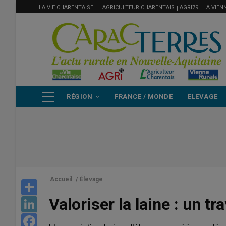
MENU
Aller
LA VIE CHARENTAISE
L'AGRICULTEUR CHARENTAIS
AGRI79
LA VIEN
FILIÈRE
au
contenu
principal
NAVIGATION
RÉGION
FRANCE / MONDE
ELEVAGE
PRINCIPALE
Accueil
/
Élevage
Share
Valoriser la laine : un tr
LinkedIn
Facebook