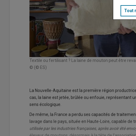
Tout 
propose 50
Textile ou fertilisant ? La laine de mouton peut être rev
© (© ES)
La Nouvelle-Aquitaine est la première région productric
cas, la laine est jetée, brûlée ou enfouie, représentant 
sens écologique.
De même, la France a perdu ses capacités de traitement 
lavage dans le pays, située en Haute-Loire, capable de tr
utilisée par les industries françaises, après avoir été envo
éleveur de moutons, désormais à la tête de l'associatio