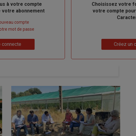
us à votre compte
Body
Choisissez votre f
de votre abonnement
votre compte pour
Caracte
nouveau compte
 votre mot de passe
Lien
 connecte
Créez un 