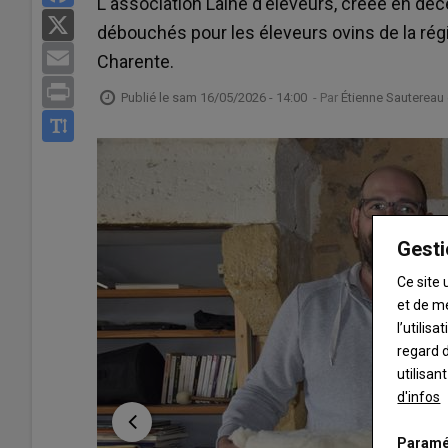
L'association Laine d'éleveurs, créée en d
X
débouchés pour les éleveurs ovins de la régi
Email
Charente.
Print
Publié le
sam 16/05/2026 - 14:00
- Par
Étienne Sautereau 
Gesti
Ce site 
et de m
l’utilis
regard d
utilisan
d'infos
Paramé