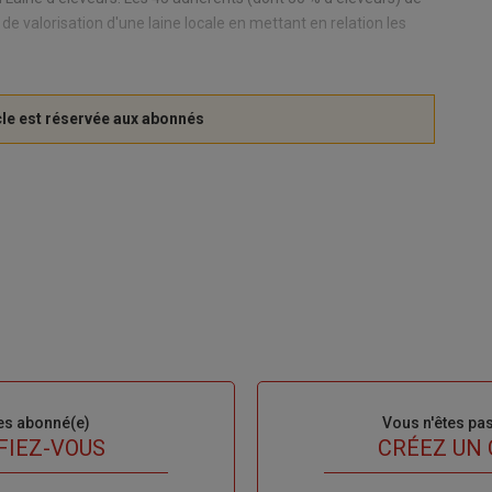
de valorisation d'une laine locale en mettant en relation les
es abonné(e)
Sous-
Vous n'êtes pa
titre
FIEZ-VOUS
TITRE
CRÉEZ UN