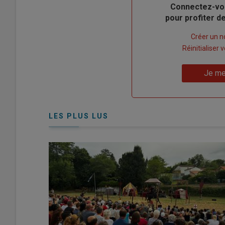
Body
Connectez-vo
pour profiter 
Lien
Créer un 
"Créer
Lien
Réinitialiser
un
"Réinitialiser
Lien
nouveau
votre
Je me
"Je
compte"
mot
me
de
connecte"
passe"
LES PLUS LUS