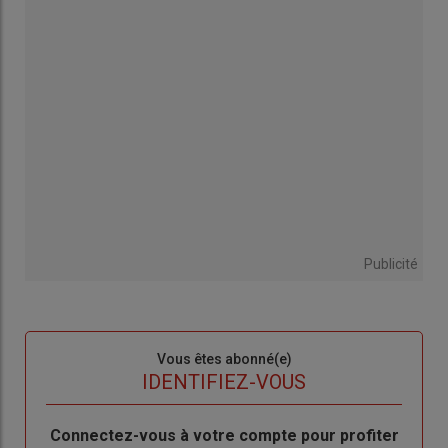
Publicité
Sous-
Vous êtes abonné(e)
titre
TITRE
IDENTIFIEZ-VOUS
Body
Connectez-vous à votre compte pour profiter