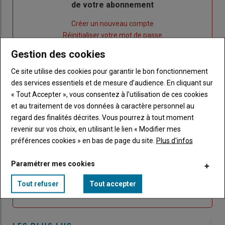
de votre abonnement
Lien
Créer un nouveau compte
"Créer
Lien
Réinitialiser votre mot de passe
un
"Réinitialiser
Gestion des cookies
Lien
nouveau
votre
Je me connecte
"Je
compte"
mot
Ce site utilise des cookies pour garantir le bon fonctionnement
me
de
des services essentiels et de mesure d’audience. En cliquant sur
connecte"
passe"
« Tout Accepter », vous consentez à l’utilisation de ces cookies
et au traitement de vos données à caractère personnel au
Sous-
Vous n'êtes pas abonné(e)
regard des finalités décrites. Vous pourrez à tout moment
titre
TITRE
CRÉEZ UN COMPTE
revenir sur vos choix, en utilisant le lien « Modifier mes
préférences cookies » en bas de page du site.
Plus d'infos
Body
Choisissez votre formule et créez votre
compte pour accéder à tout Caracterres.
Paramétrer mes cookies
Tout refuser
Tout accepter
Lien
Créez un compte