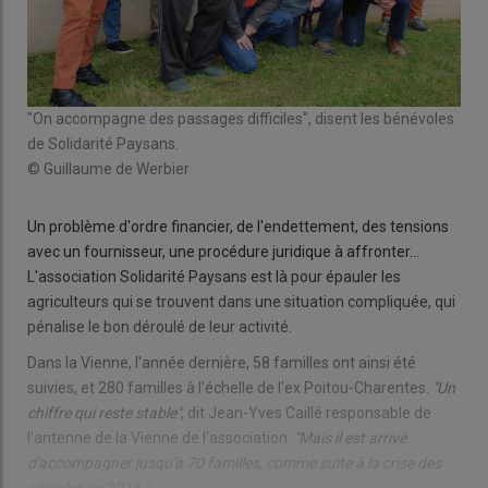
"On accompagne des passages difficiles", disent les bénévoles
de Solidarité Paysans.
© Guillaume de Werbier
Un problème d'ordre financier, de l'endettement, des tensions
avec un fournisseur, une procédure juridique à affronter...
L'association Solidarité Paysans est là pour épauler les
agriculteurs qui se trouvent dans une situation compliquée, qui
pénalise le bon déroulé de leur activité.
Dans la Vienne, l'année dernière, 58 familles ont ainsi été
suivies, et 280 familles à l'échelle de l'ex Poitou-Charentes.
"Un
chiffre qui reste stable"
, dit Jean-Yves Caillé responsable de
l'antenne de la Vienne de l'association.
"Mais il est arrivé
d'accompagner jusqu'à 70 familles, comme suite à la crise des