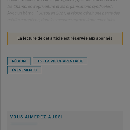
les Chambres d'agriculture et les organisations syndicales
".
Avec un bémol : "
Jusqu'en 2021, la région gérait une partie des
crédits européens, dont les mesures agroenvironnementales.
RÉGION
16 - LA VIE CHARENTAISE
ÉVÉNEMENTS
VOUS AIMEREZ AUSSI