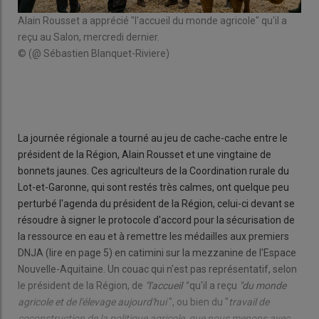
Le 
Alain Rousset a apprécié "l'accueil du monde agricole" qu'il a
bonn
reçu au Salon, mercredi dernier.
© (
© (@ Sébastien Blanquet-Riviere)
La journée régionale a tourné au jeu de cache-cache entre le
président de la Région, Alain Rousset et une vingtaine de
bonnets jaunes. Ces agriculteurs de la Coordination rurale du
Lot-et-Garonne, qui sont restés très calmes, ont quelque peu
perturbé l'agenda du président de la Région, celui-ci devant se
résoudre à signer le protocole d'accord pour la sécurisation de
la ressource en eau et à remettre les médailles aux premiers
DNJA (lire en page 5) en catimini sur la mezzanine de l'Espace
Nouvelle-Aquitaine. Un couac qui n'est pas représentatif, selon
le président de la Région, de
"l'accueil "
qu'il a reçu
"du monde
agricole et de l'élevage aujourd'hui
", ou bien du "
travail de
coconstruction de la politique agricole, que nous menons avec