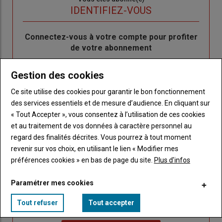
titre
TITRE
IDENTIFIEZ-VOUS
Body
Connectez-vous à votre compte pour profiter
de votre abonnement
Lien
Créer un nouveau compte
Gestion des cookies
"Créer
Lien
Réinitialiser votre mot de passe
un
"Réinitialiser
Ce site utilise des cookies pour garantir le bon fonctionnement
Lien
nouveau
votre
Je me connecte
des services essentiels et de mesure d’audience. En cliquant sur
"Je
compte"
mot
« Tout Accepter », vous consentez à l’utilisation de ces cookies
me
de
et au traitement de vos données à caractère personnel au
connecte"
passe"
regard des finalités décrites. Vous pourrez à tout moment
revenir sur vos choix, en utilisant le lien « Modifier mes
Sous-
Vous n'êtes pas abonné(e)
préférences cookies » en bas de page du site.
Plus d'infos
titre
TITRE
CRÉEZ UN COMPTE
Paramétrer mes cookies
Body
Choisissez votre formule et créez votre
Tout refuser
Tout accepter
compte pour accéder à tout Caracterres.