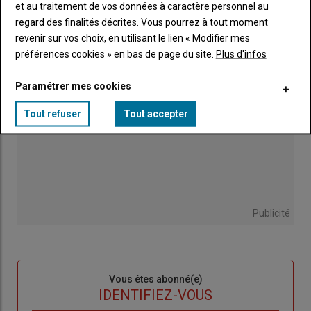
29 juillet 2026
et au traitement de vos données à caractère personnel au
regard des finalités décrites. Vous pourrez à tout moment
revenir sur vos choix, en utilisant le lien « Modifier mes
préférences cookies » en bas de page du site.
Plus d'infos
Paramétrer mes cookies
Tout refuser
Tout accepter
Publicité
Sous-
Vous êtes abonné(e)
titre
TITRE
IDENTIFIEZ-VOUS