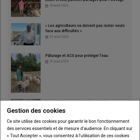
06 août 2026
« Les agriculteurs ne doivent pas rester seuls
face aux difficultés »
01 août 2026
Pâturage et ACS pour protéger l'eau
01 août 2026
Des rations pour reporter la vente des agneaux
29 juillet 2026
Gestion des cookies
Ce site utilise des cookies pour garantir le bon fonctionnement
des services essentiels et de mesure d’audience. En cliquant sur
Une année technique compliquée pour Bovins
« Tout Accepter », vous consentez à l’utilisation de ces cookies
Croissance