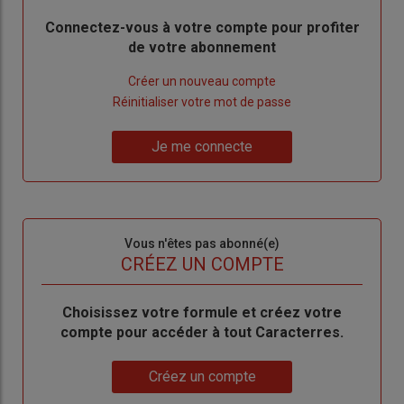
Body
Connectez-vous à votre compte pour profiter
de votre abonnement
Lien
Créer un nouveau compte
"Créer
Lien
Réinitialiser votre mot de passe
un
"Réinitialiser
Lien
nouveau
votre
Je me connecte
"Je
compte"
mot
me
de
connecte"
passe"
Sous-
Vous n'êtes pas abonné(e)
titre
TITRE
CRÉEZ UN COMPTE
Body
Choisissez votre formule et créez votre
compte pour accéder à tout Caracterres.
Lien
Créez un compte