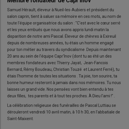
Membre fondateur de Capr'Inov
Samuel Hérault, éleveur à Nueil-les-Aubiers et président du
salon caprin, tient à saluer sa mémoire en ces mots, au nom de
toute l'équipe organisatrice du salon : "C'est avec le cœur serré
et les yeux embués que nous avons appris lundi matin la
disparition de notre ami Pascal. Éleveur de chèvres à Exireuil
depuis de nombreuses années, tu étais un homme engagé
pour ton métier au travers du syndicalisme .Depuis maintenant
20 ans au sein de l'équipe Capr'Inov (dont tu as été un des
membres fondateurs avec Thierry Jayat, Jean-Fancois
Bernard, Rémy Boudeau, Christian Touzé et Laurent Ferré), tu
étais l'homme de toutes les situations . Ta joie, ton sourire, ta
bonne humeur resteront à jamais dans nos mémoires. Tu nous
laisses un grand vide. Nos pensées vont bien entendu à tes
deux filles, tes parents et à tout tes proches. À Dieu l'ami !" .
La célébration religieuse des funérailles de Pascal Luttiau se
dérouleront vendredi 10 avril matin, à 10 h 30, en l'abbatiale de
Saint-Maixent.