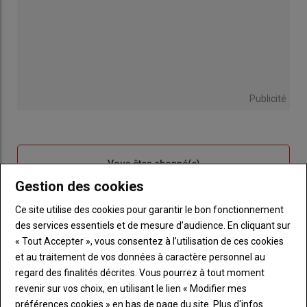
Publicité
Sous-
Vous êtes abonné(e)
titre
TITRE
IDENTIFIEZ-VOUS
Gestion des cookies
Ce site utilise des cookies pour garantir le bon fonctionnement
Body
Connectez-vous à votre compte pour profiter
des services essentiels et de mesure d’audience. En cliquant sur
de votre abonnement
« Tout Accepter », vous consentez à l’utilisation de ces cookies
et au traitement de vos données à caractère personnel au
Lien
Créer un nouveau compte
regard des finalités décrites. Vous pourrez à tout moment
"Créer
Lien
Réinitialiser votre mot de passe
revenir sur vos choix, en utilisant le lien « Modifier mes
un
"Réinitialiser
Lien
préférences cookies » en bas de page du site.
Plus d'infos
nouveau
votre
Je me connecte