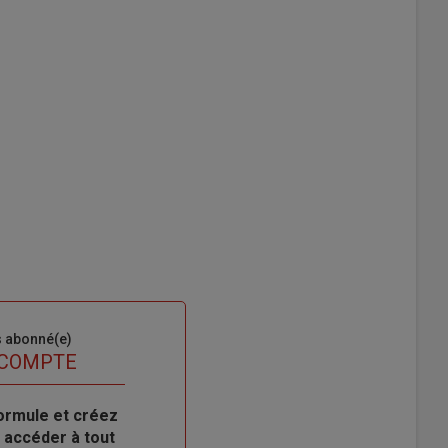
s abonné(e)
 COMPTE
ormule et créez
 accéder à tout