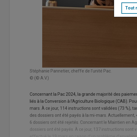
Tout 
Stéphanie Pannetier, cheffe de l'unité Pac.
© (© A.V.)
Concernant la Pac 2024, la grande majorité des paieme
liés à la Conversion à l'Agriculture Biologique (CAB). Pou
mars. À ce jour, 114 instructions sont validées (73 %), t
des dossiers ont été payés à la mi-mars. Actuellement, 4
6 dossiers ont été rejetés. Concernant le Maintien en A
dossiers ont été payés. À ce jour, 137 instructions sont
effectué le 19 mars en raison d'un problème d'envelopp