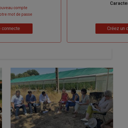
Caracte
nouveau compte
 votre mot de passe
Lien
 connecte
Créez un 