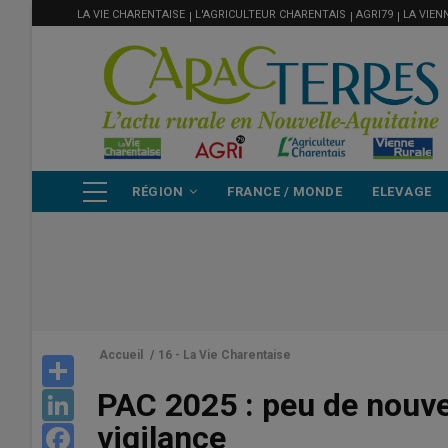
MENU
Aller
LA VIE CHARENTAISE
L'AGRICULTEUR CHARENTAIS
AGRI79
LA VIEN
FILIÈRE
au
contenu
principal
NAVIGATION
RÉGION
FRANCE / MONDE
ELEVAGE
PRINCIPALE
Accueil
/
16 - La Vie Charentaise
Share
PAC 2025 : peu de nouve
LinkedIn
vigilance
Facebook