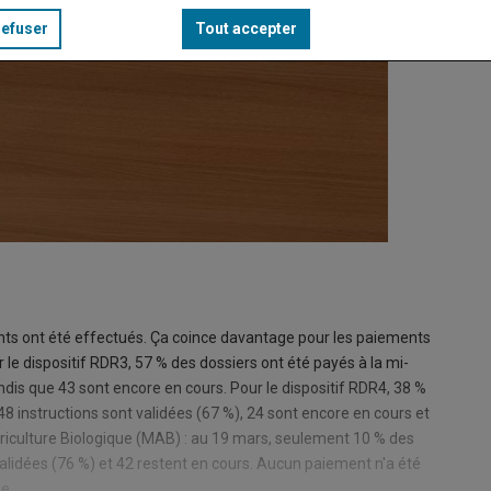
refuser
Tout accepter
nts ont été effectués. Ça coince davantage pour les paiements
r le dispositif RDR3, 57 % des dossiers ont été payés à la mi-
andis que 43 sont encore en cours. Pour le dispositif RDR4, 38 %
8 instructions sont validées (67 %), 24 sont encore en cours et
griculture Biologique (MAB) : au 19 mars, seulement 10 % des
 validées (76 %) et 42 restent en cours. Aucun paiement n'a été
e.