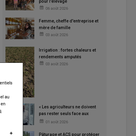
pour l'élevage
06 août 2026
Femme, cheffe d'entreprise et
mère de famille
03 août 2026
Irrigation : fortes chaleurs et
rendements amputés
03 août 2026
entiels
nel au
 en
« Les agriculteurs ne doivent
s
pas rester seuls face aux
difficultés »
01 août 2026
Pâturage et ACS pour protéger