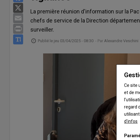
X
La première réunion d'information sur la Pa
Email
chefs de service de la Direction département
Print
surveiller.
Publié le
jeu 03/04/2025 - 08:30
- Par
Alexandre Veschini
Gesti
Ce site 
et de m
l’utilis
regard d
utilisan
d'infos
Paramé