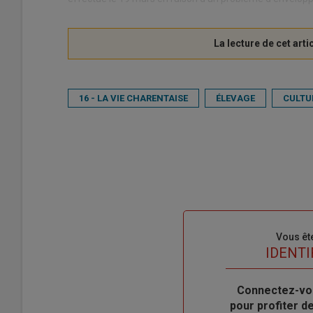
16 - LA VIE CHARENTAISE
ÉLEVAGE
CULTU
Sous-
Vous êt
titre
TITRE
IDENTI
Body
Connectez-vo
pour profiter 