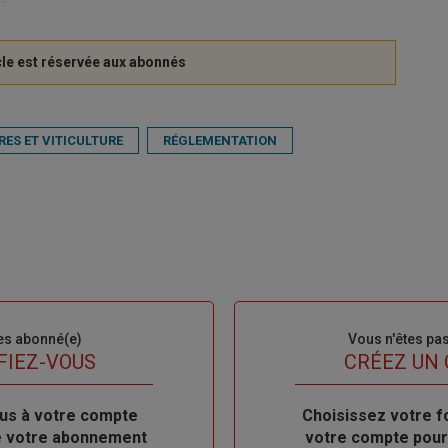
RES ET VITICULTURE
RÉGLEMENTATION
es abonné(e)
Sous-
Vous n'êtes pa
titre
FIEZ-VOUS
TITRE
CRÉEZ UN
us à votre compte
Body
Choisissez votre f
de votre abonnement
votre compte pour