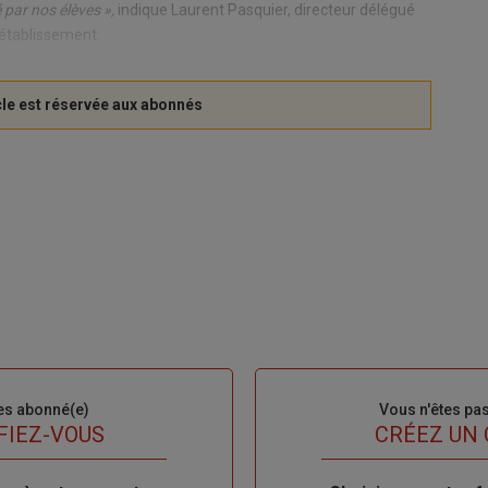
 par nos élèves »,
indique Laurent Pasquier, directeur délégué
'établissement.
es abonné(e)
Sous-
Vous n'êtes pa
titre
FIEZ-VOUS
TITRE
CRÉEZ UN