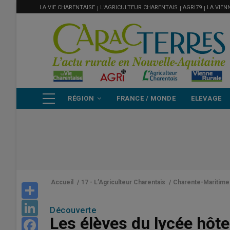
MENU
Aller
LA VIE CHARENTAISE
L'AGRICULTEUR CHARENTAIS
AGRI79
LA VIEN
FILIÈRE
au
contenu
principal
NAVIGATION
RÉGION
FRANCE / MONDE
ELEVAGE
PRINCIPALE
Accueil
/
17 - L’Agriculteur Charentais
/
Charente-Maritime
Share
LinkedIn
Découverte
Les élèves du lycée hôte
Facebook