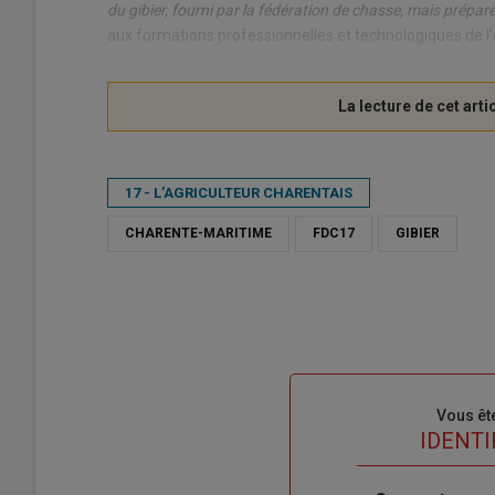
du gibier, fourni par la fédération de chasse, mais préparé
aux formations professionnelles et technologiques de l
17 - L’AGRICULTEUR CHARENTAIS
CHARENTE-MARITIME
FDC17
GIBIER
Sous-
Vous êt
titre
TITRE
IDENTI