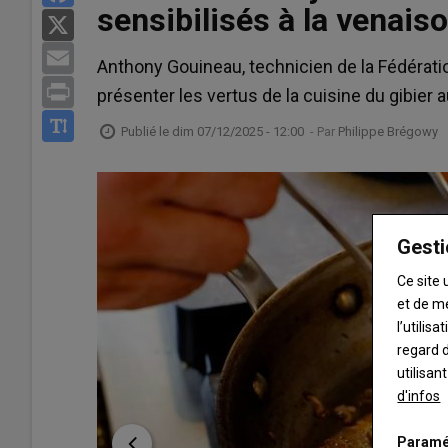
sensibilisés à la venais
X
Email
Anthony Gouineau, technicien de la Fédérat
Print
présenter les vertus de la cuisine du gibier 
Publié le
dim 07/12/2025 - 12:00
- Par
Philippe Brégowy
Gesti
Ce site 
et de m
l’utilis
regard d
utilisan
d'infos
Paramé