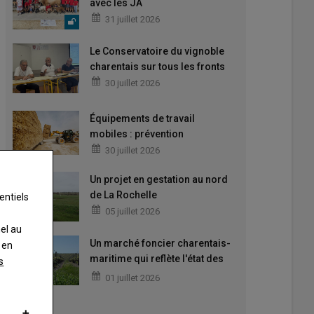
avec les JA
31 juillet 2026
Le Conservatoire du vignoble
charentais sur tous les fronts
30 juillet 2026
Équipements de travail
mobiles : prévention
30 juillet 2026
Un projet en gestation au nord
de La Rochelle
entiels
05 juillet 2026
nel au
Un marché foncier charentais-
 en
maritime qui reflète l'état des
s
filières
01 juillet 2026