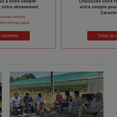
us à votre compte
Body
Choisissez votre f
de votre abonnement
votre compte pour
Caracte
nouveau compte
 votre mot de passe
Lien
 connecte
Créez un 