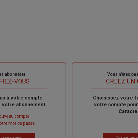
es abonné(e)
Sous-
Vous n'êtes pa
titre
FIEZ-VOUS
TITRE
CRÉEZ UN
us à votre compte
Body
Choisissez votre f
de votre abonnement
votre compte pour
Caracte
nouveau compte
 votre mot de passe
Lien