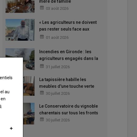
mère de famille
03 août 2026
« Les agriculteurs ne doivent
pas rester seuls face aux
difficultés »
01 août 2026
Incendies en Gironde : les
agriculteurs engagés dans la
lutte
31 juillet 2026
entiels
La tapissière habille les
meubles d'une touche verte
nel au
30 juillet 2026
 en
s
Le Conservatoire du vignoble
charentais sur tous les fronts
30 juillet 2026