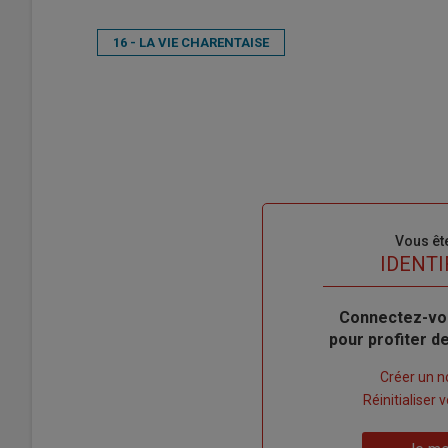
16 - LA VIE CHARENTAISE
Sous-
Vous êt
titre
TITRE
IDENTI
Body
Connectez-vo
pour profiter 
Lien
Créer un 
"Créer
Lien
Réinitialiser
un
"Réinitialiser
Lien
nouveau
votre