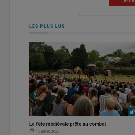
Je me
"Je
compte"
mot
me
de
connecte"
passe"
LES PLUS LUS
La fête médiévale prête au combat
15 juillet 2026