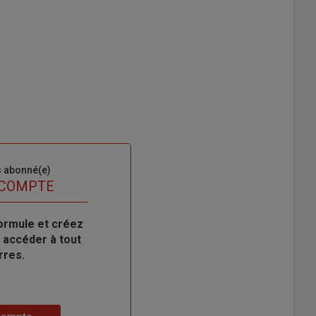
s abonné(e)
 COMPTE
ormule et créez
 accéder à tout
rres.