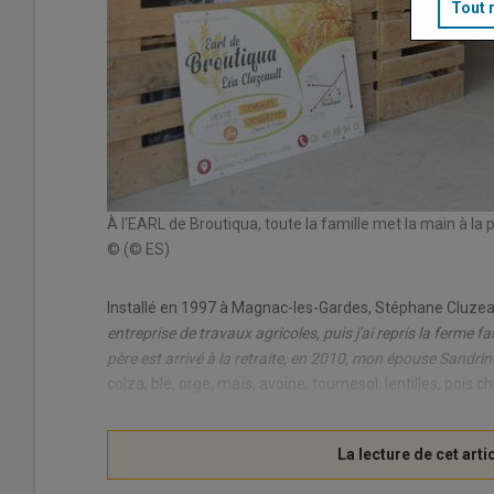
Tout 
À l'EARL de Broutiqua, toute la famille met la main à la 
© (© ES)
Installé en 1997 à Magnac-les-Gardes, Stéphane Cluzeault 
entreprise de travaux agricoles, puis j'ai repris la ferme
père est arrivé à la retraite, en 2010, mon épouse Sandrin
colza, blé, orge, maïs, avoine, tournesol, lentilles, pois 