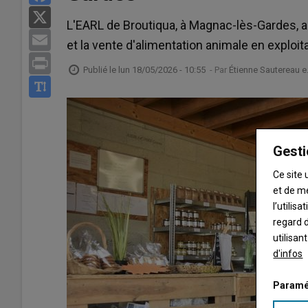
X
L'EARL de Broutiqua, à Magnac-lès-Gardes, a
Email
et la vente d'alimentation animale en exploit
Print
Publié le
lun 18/05/2026 - 10:55
- Par
Étienne Sautereau e
Gesti
Ce site 
et de m
l’utilis
regard d
utilisan
d'infos
Paramé