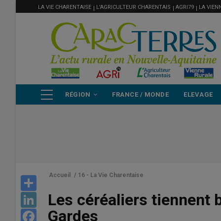
MENU
Aller
LA VIE CHARENTAISE
L'AGRICULTEUR CHARENTAIS
AGRI79
LA VIEN
FILIÈRE
au
contenu
principal
NAVIGATION
RÉGION
FRANCE / MONDE
ELEVAGE
PRINCIPALE
Accueil
/
16 - La Vie Charentaise
Share
Les céréaliers tiennent
LinkedIn
Gardes
Facebook