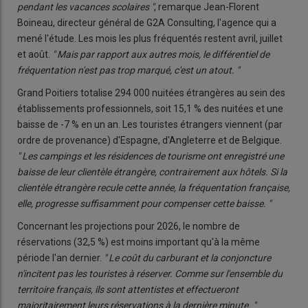
pendant les vacances scolaires
"
, remarque Jean-Florent
Boineau, directeur général de G2A Consulting, l'agence qui a
mené l'étude. Les mois les plus fréquentés restent avril, juillet
et août.
"
Mais par rapport aux autres mois, le différentiel de
fréquentation n'est pas trop marqué, c'est un atout.
"
Grand Poitiers totalise 294 000 nuitées étrangères au sein des
établissements professionnels, soit 15,1 % des nuitées et une
baisse de -7 % en un an. Les touristes étrangers viennent (par
ordre de provenance) d'Espagne, d'Angleterre et de Belgique.
"
Les campings et les résidences de tourisme ont enregistré une
baisse de leur clientèle étrangère, contrairement aux hôtels. Si la
clientèle étrangère recule cette année, la fréquentation française,
elle, progresse suffisamment pour compenser cette baisse.
"
Concernant les projections pour 2026, le nombre de
réservations (32,5 %) est moins important qu'à la même
période l'an dernier.
"
Le coût du carburant et la conjoncture
n'incitent pas les touristes à réserver. Comme sur l'ensemble du
territoire français, ils sont attentistes et effectueront
majoritairement leurs réservations à la dernière minute.
"