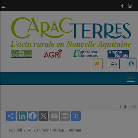
Aller
au
contenu
principal
USER
ACCOUNT
MENU
Publicité
Share
LinkedIn
Facebook
X
Email
Print
Accueil
/
86 - La Vienne Rurale
/
Vienne