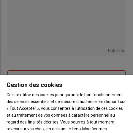
Publicité
Sous-
Vous êtes abonné(e)
titre
Gestion des cookies
TITRE
IDENTIFIEZ-VOUS
Ce site utilise des cookies pour garantir le bon fonctionnement
Body
Connectez-vous à votre compte pour profiter
des services essentiels et de mesure d’audience. En cliquant sur
de votre abonnement
« Tout Accepter », vous consentez à l’utilisation de ces cookies
et au traitement de vos données à caractère personnel au
Lien
Créer un nouveau compte
regard des finalités décrites. Vous pourrez à tout moment
"Créer
Lien
Réinitialiser votre mot de passe
revenir sur vos choix, en utilisant le lien « Modifier mes
un
"Réinitialiser