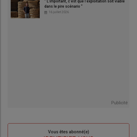
" L'important, c'est que l'exploitation soit viable
dans le pire scénario "
16 juillet 2026
Publicité
Sous-
Vous êtes abonné(e)
titre