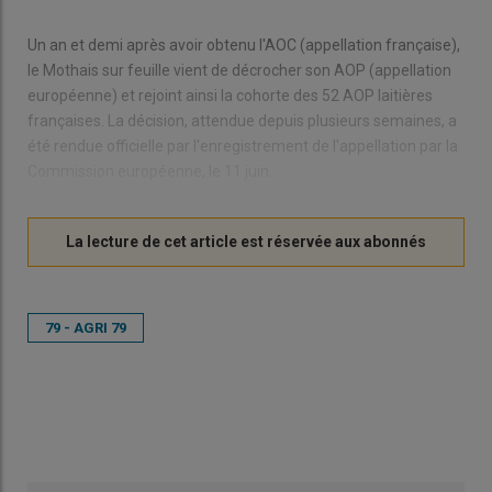
Un an et demi après avoir obtenu l'AOC (appellation française),
le Mothais sur feuille vient de décrocher son AOP (appellation
européenne) et rejoint ainsi la cohorte des 52 AOP laitières
françaises. La décision, attendue depuis plusieurs semaines, a
été rendue officielle par l'enregistrement de l'appellation par la
Commission européenne, le 11 juin.
79 - AGRI 79