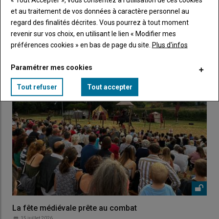
et au traitement de vos données à caractère personnel au
regard des finalités décrites. Vous pourrez à tout moment
revenir sur vos choix, en utilisant le lien « Modifier mes
LES PLUS LUS
préférences cookies » en bas de page du site.
Plus d'infos
Paramétrer mes cookies
Tout refuser
Tout accepter
La fête médiévale prête au combat
15 juillet 2026