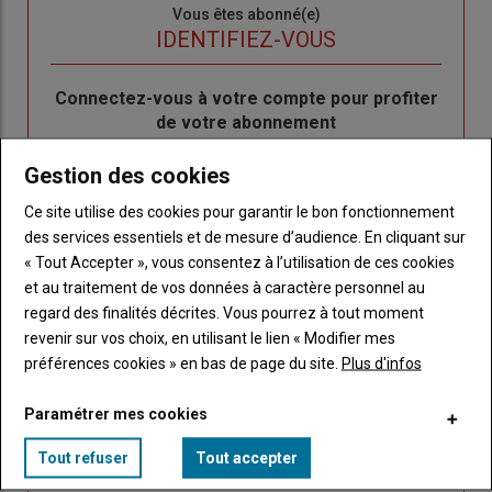
Sous-
Vous êtes abonné(e)
titre
TITRE
IDENTIFIEZ-VOUS
Body
Connectez-vous à votre compte pour profiter
de votre abonnement
Lien
Créer un nouveau compte
Gestion des cookies
"Créer
Lien
Réinitialiser votre mot de passe
Ce site utilise des cookies pour garantir le bon fonctionnement
un
"Réinitialiser
Lien
des services essentiels et de mesure d’audience. En cliquant sur
nouveau
votre
Je me connecte
"Je
« Tout Accepter », vous consentez à l’utilisation de ces cookies
compte"
mot
me
et au traitement de vos données à caractère personnel au
de
connecte"
regard des finalités décrites. Vous pourrez à tout moment
passe"
revenir sur vos choix, en utilisant le lien « Modifier mes
Sous-
Vous n'êtes pas abonné(e)
préférences cookies » en bas de page du site.
Plus d'infos
titre
TITRE
CRÉEZ UN COMPTE
Paramétrer mes cookies
Body
Choisissez votre formule et créez votre
Tout refuser
Tout accepter
compte pour accéder à tout Caracterres.