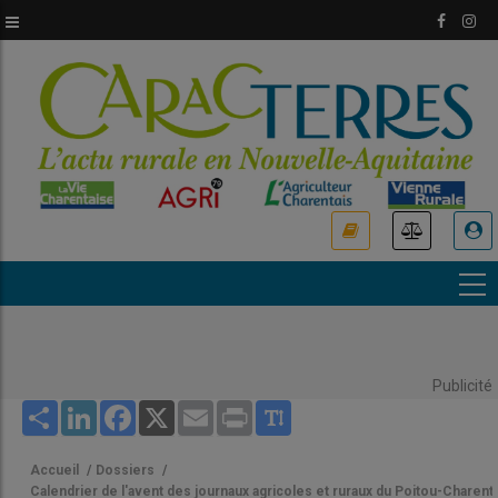
Aller
au
contenu
principal
USER
ACCOUNT
MENU
Publicité
Share
LinkedIn
Facebook
X
Email
Print
Accueil
/
Dossiers
/
Calendrier de l'avent des journaux agricoles et ruraux du Poitou-Charent