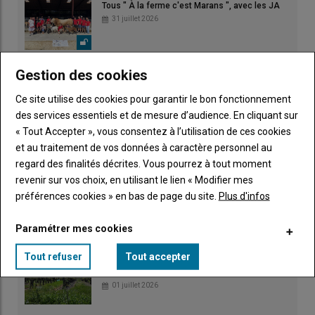
Tous " À la ferme c'est Marans ", avec les JA
31 juillet 2026
Le Conservatoire du vignoble charentais sur
Gestion des cookies
tous les fronts
30 juillet 2026
Ce site utilise des cookies pour garantir le bon fonctionnement
des services essentiels et de mesure d’audience. En cliquant sur
« Tout Accepter », vous consentez à l’utilisation de ces cookies
Équipements de travail mobiles : prévention
et au traitement de vos données à caractère personnel au
30 juillet 2026
regard des finalités décrites. Vous pourrez à tout moment
revenir sur vos choix, en utilisant le lien « Modifier mes
préférences cookies » en bas de page du site.
Plus d'infos
Un projet en gestation au nord de La Rochelle
05 juillet 2026
Paramétrer mes cookies
Tout refuser
Tout accepter
Un marché foncier charentais-maritime qui
reflète l'état des filières
01 juillet 2026