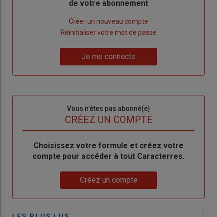
de votre abonnement
Lien
Créer un nouveau compte
"Créer
Lien
Réinitialiser votre mot de passe
un
"Réinitialiser
Lien
nouveau
votre
Je me connecte
"Je
compte"
mot
me
de
connecte"
passe"
Sous-
Vous n'êtes pas abonné(e)
titre
TITRE
CRÉEZ UN COMPTE
Body
Choisissez votre formule et créez votre
compte pour accéder à tout Caracterres.
Lien
Créez un compte
LES PLUS LUS