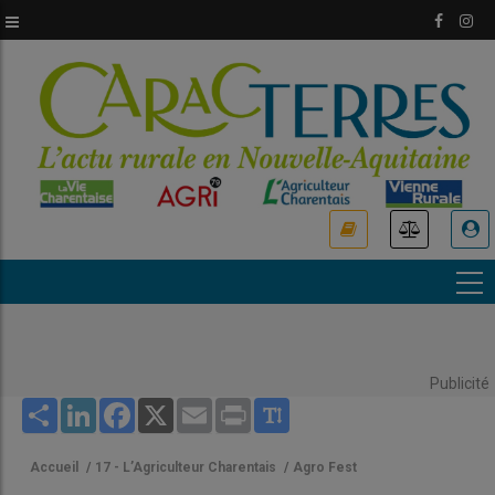
Aller
au
contenu
principal
USER
ACCOUNT
MENU
Publicité
Share
LinkedIn
Facebook
X
Email
Print
Accueil
/
17 - L’Agriculteur Charentais
/
Agro Fest