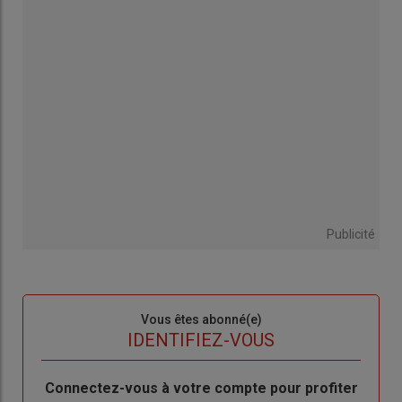
Publicité
Sous-
Vous êtes abonné(e)
titre
TITRE
IDENTIFIEZ-VOUS
Body
Connectez-vous à votre compte pour profiter