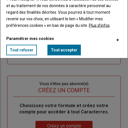
TITRE
IDENTIFIEZ-VOUS
et au traitement de vos données à caractère personnel au
regard des finalités décrites. Vous pourrez à tout moment
Body
Connectez-vous à votre compte pour profiter
revenir sur vos choix, en utilisant le lien « Modifier mes
de votre abonnement
préférences cookies » en bas de page du site.
Plus d'infos
Lien
Créer un nouveau compte
Paramétrer mes cookies
"Créer
Lien
Réinitialiser votre mot de passe
un
"Réinitialiser
Tout refuser
Tout accepter
Lien
nouveau
votre
Je me connecte
"Je
compte"
mot
me
de
connecte"
passe"
Sous-
Vous n'êtes pas abonné(e)
titre
TITRE
CRÉEZ UN COMPTE
Body
Choisissez votre formule et créez votre
compte pour accéder à tout Caracterres.
Lien
Créez un compte