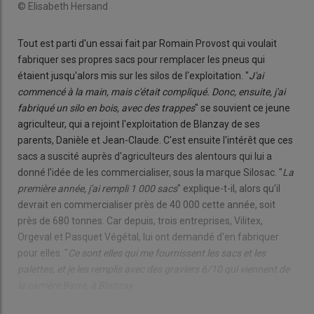
© Elisabeth Hersand
Tout est parti d'un essai fait par Romain Provost qui voulait
fabriquer ses propres sacs pour remplacer les pneus qui
étaient jusqu'alors mis sur les silos de l'exploitation. "
J'ai
commencé à la main, mais c'était compliqué. Donc, ensuite, j'ai
fabriqué un silo en bois, avec des trappes
" se souvient ce jeune
agriculteur, qui a rejoint l'exploitation de Blanzay de ses
parents, Danièle et Jean-Claude. C'est ensuite l'intérêt que ces
sacs a suscité auprès d'agriculteurs des alentours qui lui a
donné l'idée de les commercialiser, sous la marque Silosac. "
La
première année, j'ai rempli 1 000 sacs
" explique-t-il, alors qu'il
devrait en commercialiser près de 40 000 cette année, soit
près de 680 tonnes. Car depuis, trois entreprises, Vilitex,
Orgeval et Pasquet Végétal, lui ont demandé d'en fabriquer
pour elles. "
Ce sont elles qui me fournissent les sacs et les
palettes, et je les remplis avec des graviers 6/10 qui viennent de
la carrière Barré, à Blanzay.