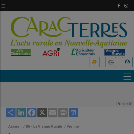
Aller
au
contenu
principal
USER
ACCOUNT
MENU
Publicité
Share
LinkedIn
Facebook
X
Email
Print
Accueil
/
86 - La Vienne Rurale
/
Vienne