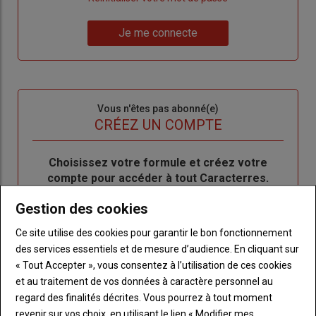
un
"Réinitialiser
Lien
nouveau
votre
Je me connecte
"Je
compte"
mot
me
de
connecte"
passe"
Sous-
Vous n'êtes pas abonné(e)
titre
TITRE
CRÉEZ UN COMPTE
Body
Choisissez votre formule et créez votre
compte pour accéder à tout Caracterres.
Gestion des cookies
Lien
Créez un compte
Ce site utilise des cookies pour garantir le bon fonctionnement
des services essentiels et de mesure d’audience. En cliquant sur
« Tout Accepter », vous consentez à l’utilisation de ces cookies
LES PLUS LUS
et au traitement de vos données à caractère personnel au
regard des finalités décrites. Vous pourrez à tout moment
revenir sur vos choix, en utilisant le lien « Modifier mes