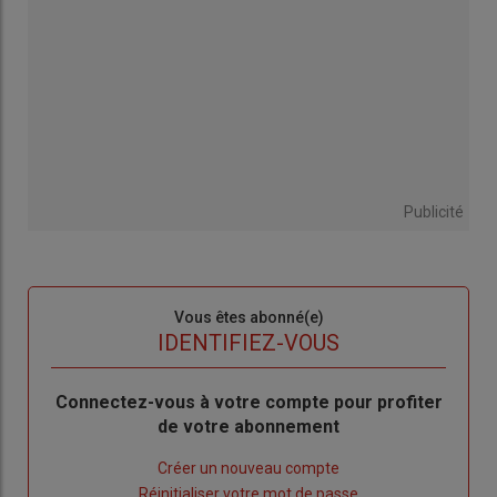
Publicité
Sous-
Vous êtes abonné(e)
titre
TITRE
IDENTIFIEZ-VOUS
Body
Connectez-vous à votre compte pour profiter
de votre abonnement
Lien
Créer un nouveau compte
"Créer
Lien
Réinitialiser votre mot de passe