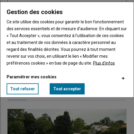
compte"
mot
me
de
Gestion des cookies
connecte"
passe"
Ce site utilise des cookies pour garantir le bon fonctionnement
Sous-
Vous n'êtes pas abonné(e)
des services essentiels et de mesure d’audience. En cliquant sur
titre
TITRE
CRÉEZ UN COMPTE
« Tout Accepter », vous consentez à l’utilisation de ces cookies
et au traitement de vos données à caractère personnel au
Body
Choisissez votre formule et créez votre
regard des finalités décrites. Vous pourrez à tout moment
compte pour accéder à tout Caracterres.
revenir sur vos choix, en utilisant le lien « Modifier mes
préférences cookies » en bas de page du site.
Plus d'infos
Lien
Créez un compte
Paramétrer mes cookies
Tout refuser
Tout accepter
LES PLUS LUS