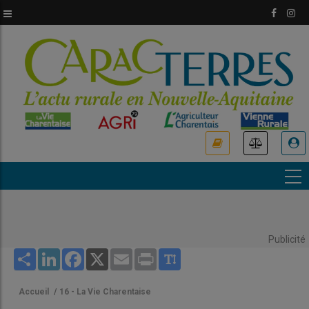
Aller
au
contenu
principal
USER
ACCOUNT
MENU
Publicité
Share
LinkedIn
Facebook
X
Email
Print
Accueil
/
16 - La Vie Charentaise