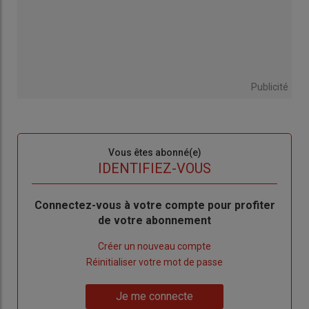
Publicité
Sous-
Vous êtes abonné(e)
titre
TITRE
IDENTIFIEZ-VOUS
Body
Connectez-vous à votre compte pour profiter
de votre abonnement
Lien
Créer un nouveau compte
"Créer
Lien
Réinitialiser votre mot de passe
un
"Réinitialiser
Lien
nouveau
votre
Je me connecte
"Je