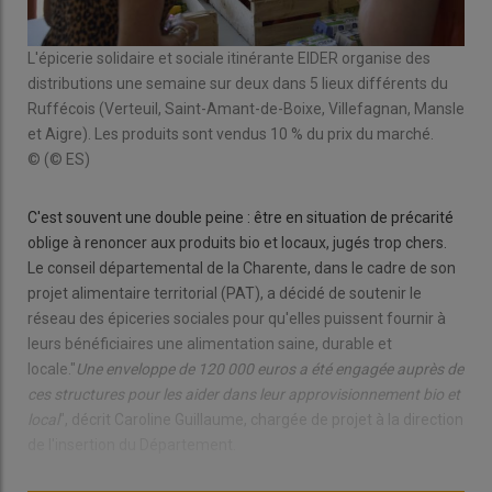
L'épicerie solidaire et sociale itinérante EIDER organise des
distributions une semaine sur deux dans 5 lieux différents du
Ruffécois (Verteuil, Saint-Amant-de-Boixe, Villefagnan, Mansle
et Aigre). Les produits sont vendus 10 % du prix du marché.
© (© ES)
C'est souvent une double peine : être en situation de précarité
oblige à renoncer aux produits bio et locaux, jugés trop chers.
Le conseil départemental de la Charente, dans le cadre de son
projet alimentaire territorial (PAT), a décidé de soutenir le
réseau des épiceries sociales pour qu'elles puissent fournir à
leurs bénéficiaires une alimentation saine, durable et
locale."
Une enveloppe de 120 000 euros a été engagée auprès de
ces structures pour les aider dans leur
approvisionnement bio et
local
", décrit Caroline Guillaume, chargée de projet à la direction
de l'insertion du Département.