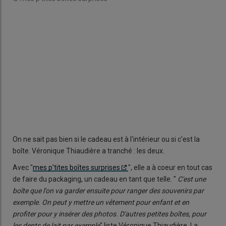
mer
On ne sait pas bien si le cadeau est à l'intérieur ou si c'est la
boîte. Véronique Thiaudière a tranché : les deux.
Avec "
mes p'tites boîtes surprises
", elle a à coeur en tout cas
de faire du packaging, un cadeau en tant que telle. "
C'est une
boîte que l'on va garder ensuite pour ranger des souvenirs par
exemple. On peut y mettre un vêtement pour enfant et en
profiter pour y insérer des photos. D'autres petites boîtes, pour
les dents de lait par exemple
" liste Véronique Thiaudière. La