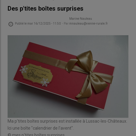
Des p'tites boîtes surprises
Marine Nauleau
Publié le
mar 16/12/2025 - 11:50
- Par
mnauleau@vienne-rurale.fr
La p
Ma p'tites boîtes surprises est installée à Lussac-les-Châteaux.
reç
Ici une boîte "calendrier de l'avent".
© Me
© mes p'tites boîtes surprises