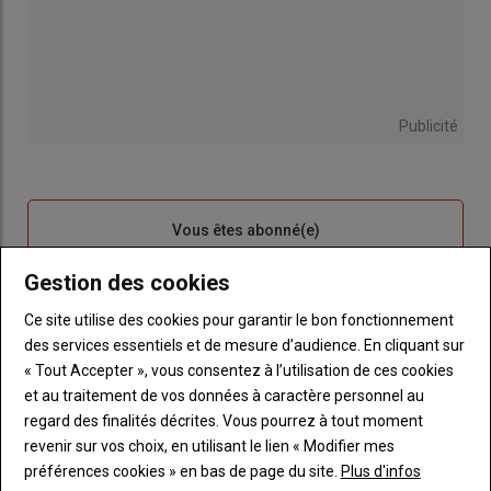
Publicité
Sous-
Vous êtes abonné(e)
titre
TITRE
IDENTIFIEZ-VOUS
Gestion des cookies
Body
Connectez-vous à votre compte pour profiter
Ce site utilise des cookies pour garantir le bon fonctionnement
de votre abonnement
des services essentiels et de mesure d’audience. En cliquant sur
« Tout Accepter », vous consentez à l’utilisation de ces cookies
Lien
Créer un nouveau compte
et au traitement de vos données à caractère personnel au
"Créer
Lien
Réinitialiser votre mot de passe
regard des finalités décrites. Vous pourrez à tout moment
un
"Réinitialiser
revenir sur vos choix, en utilisant le lien « Modifier mes
Lien
nouveau
votre
Je me connecte
préférences cookies » en bas de page du site.
Plus d'infos
"Je
compte"
mot