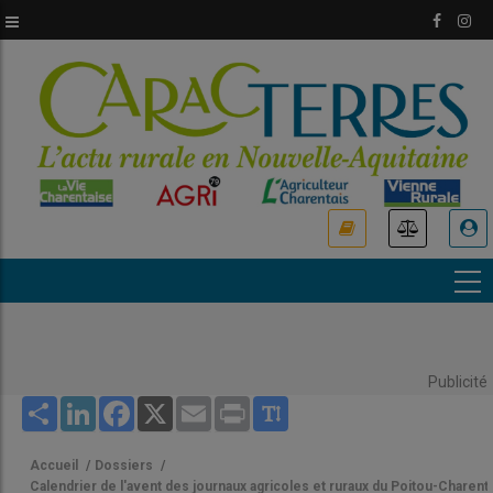
Aller
au
contenu
principal
USER
ACCOUNT
MENU
Publicité
Share
LinkedIn
Facebook
X
Email
Print
Accueil
/
Dossiers
/
Calendrier de l'avent des journaux agricoles et ruraux du Poitou-Charent