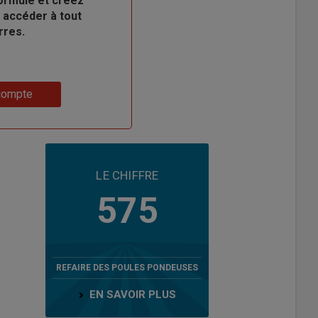
ormule et créez
 accéder à tout
rres.
compte
LE CHIFFRE
575
REFAIRE DES POULES PONDEUSES
EN SAVOIR PLUS