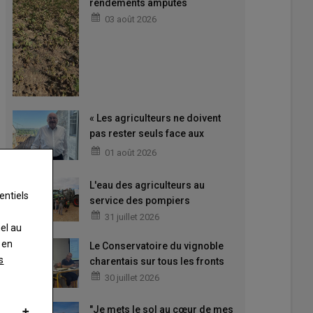
rendements amputés
03 août 2026
« Les agriculteurs ne doivent
pas rester seuls face aux
difficultés »
01 août 2026
L'eau des agriculteurs au
entiels
service des pompiers
31 juillet 2026
nel au
 en
Le Conservatoire du vignoble
s
charentais sur tous les fronts
30 juillet 2026
"Je mets le sol au cœur de mes