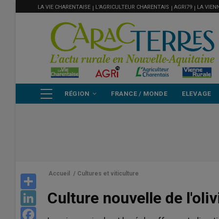
MENU
Aller
LA VIE CHARENTAISE
L'AGRICULTEUR CHARENTAIS
AGRI79
LA VIEN
FILIÈRE
au
contenu
principal
NAVIGATION
RÉGION
FRANCE / MONDE
ELEVAGE
PRINCIPALE
Accueil
/
Cultures et viticulture
Share
Culture nouvelle de l'oli
LinkedIn
Facebook