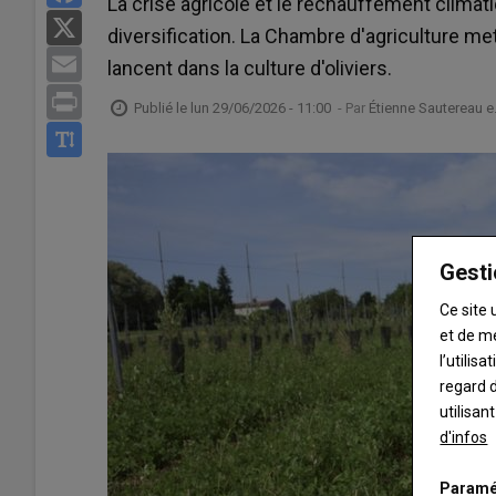
La crise agricole et le réchauffement climat
X
diversification. La Chambre d'agriculture me
Email
lancent dans la culture d'oliviers.
Print
Publié le
lun 29/06/2026 - 11:00
- Par
Étienne Sautereau e
Gesti
Ce site 
et de m
l’utilis
regard d
utilisan
d'infos
Paramé