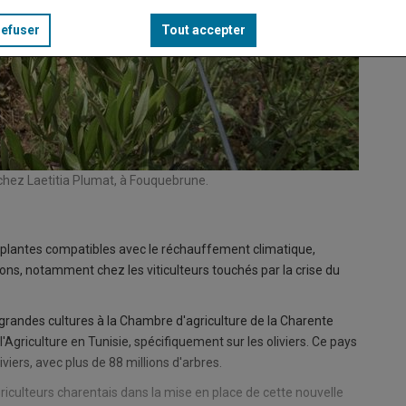
refuser
Tout accepter
és chez Laetitia Plumat, à Fouquebrune.
e plantes compatibles avec le réchauffement climatique,
ons, notamment chez les viticulteurs touchés par la crise du
 grandes cultures à la Chambre d'agriculture de la Charente
l'Agriculture en Tunisie, spécifiquement sur les oliviers. Ce pays
viers, avec plus de 88 millions d'arbres.
culteurs charentais dans la mise en place de cette nouvelle