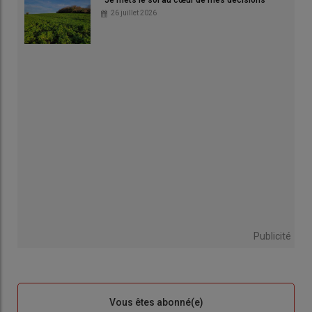
26 juillet 2026
Publicité
Sous-
Vous êtes abonné(e)
titre