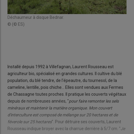
l qui
Déchaumeur à disque Bednar.
L'é
© (© ES)
rec
ani
© (
Installé depuis 1992 à Villefagnan, Laurent Rousseau est
agriculteur bio, spécialisé en grandes cultures. Il cultive du blé
population, du blé tendre, de l'épeautre, du tournesol, de la
cameline, lentille, pois chiche... Elles sont vendues aux Fermes
de Chassagne toutes proches. Il pratique les couverts végétaux
depuis de nombreuses années, "
pour faire remonter les sels
minéraux et maintenir la matière organique. Mon couvert
d'interculture est composé de mélange sur 20 hectares et de
féverole sur 25 hectares
". Pour détruire ses couverts, Laurent
Rousseau indique broyer avec la charrue derrière à 5/7 cm. "
Je