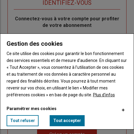
TITRE
IDENTIFIEZ-VOUS
Body
Connectez-vous à votre compte pour profiter
de votre abonnement
Lien
Créer un nouveau compte
Gestion des cookies
"Créer
Lien
Réinitialiser votre mot de passe
un
"Réinitialiser
Ce site utilise des cookies pour garantir le bon fonctionnement
Lien
nouveau
votre
Je me connecte
des services essentiels et de mesure d’audience. En cliquant sur
"Je
compte"
mot
« Tout Accepter », vous consentez à l’utilisation de ces cookies
me
de
et au traitement de vos données à caractère personnel au
connecte"
passe"
regard des finalités décrites. Vous pourrez à tout moment
revenir sur vos choix, en utilisant le lien « Modifier mes
Sous-
Vous n'êtes pas abonné(e)
titre
préférences cookies » en bas de page du site.
Plus d'infos
TITRE
CRÉEZ UN COMPTE
Paramétrer mes cookies
Body
Choisissez votre formule et créez votre
compte pour accéder à tout Caracterres.
Tout refuser
Tout accepter
Lien