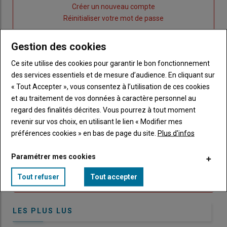
Lien
Créer un nouveau compte
"Créer
Lien
Réinitialiser votre mot de passe
un
"Réinitialiser
Lien
nouveau
votre
Je me connecte
Gestion des cookies
"Je
compte"
mot
Ce site utilise des cookies pour garantir le bon fonctionnement
me
de
des services essentiels et de mesure d’audience. En cliquant sur
connecte"
passe"
« Tout Accepter », vous consentez à l’utilisation de ces cookies
Sous-
Vous n'êtes pas abonné(e)
et au traitement de vos données à caractère personnel au
titre
TITRE
CRÉEZ UN COMPTE
regard des finalités décrites. Vous pourrez à tout moment
revenir sur vos choix, en utilisant le lien « Modifier mes
préférences cookies » en bas de page du site.
Plus d'infos
Body
Choisissez votre formule et créez votre
compte pour accéder à tout Caracterres.
Paramétrer mes cookies
Lien
Créez un compte
Tout refuser
Tout accepter
LES PLUS LUS