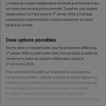
Le statut de conjoint collaborateur est limité à un total de 5 ans
sur toute une carrière professionnelle. Toutefois, si le conjoint
er
collaborateur a 67 ans avant le 1
janvier 2032, il n'est pas
concerné par cette limitation et pourra conserver ce statut
jusqu'à sa retraite.
Deux options possibles
Hormis dans ce cas particulier, pour les personnes affiliées au
er
1
janvier 2022 ou avant cette date, il ne sera plus possible de
conserver le statut de conjoint collaborateur après le
31 décembre 2026.
Pour continuer à travailler sur l'exploitation, deux options
seront alors possibles : adopter le statut de salarié agricole ou
celui de chef d'exploitation (ou d'associé d'entreprise agricole
en Gaec, Earl ou Scea). Ce choix ne sera pas une simple
formalité : il visera à mieux reconnaître l'engagement
professionnel du conjoint et à lui garantir une protection sociale
plus complète.