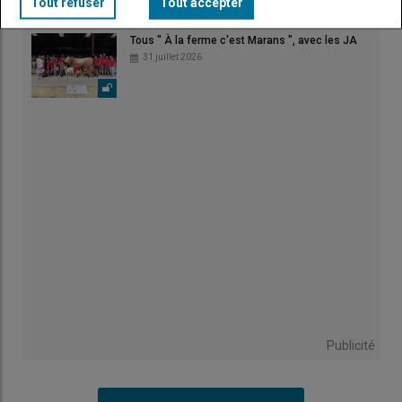
Tout refuser
Tout accepter
Tous " À la ferme c'est Marans ", avec les JA
31 juillet 2026
Publicité