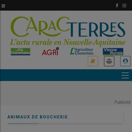
Aller
au
contenu
principal
USER
ACCOUNT
MENU
Publicité
ANIMAUX DE BOUCHERIE