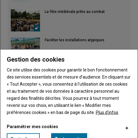
La fête médiévale prête au combat
Faciliter les installations atypiques
Gestion des cookies
AOP : "Sans dérogation, c'est l'arrêt de mort
Ce site utilise des cookies pour garantir le bon fonctionnement
pour nos élevages"
des services essentiels et de mesure d’audience. En cliquant sur
« Tout Accepter », vous consentez à l’utilisation de ces cookies
et au traitement de vos données à caractère personnel au
Partir en vacances l'esprit tranquille
regard des finalités décrites. Vous pourrez à tout moment
23 juillet 2026
revenir sur vos choix, en utilisant le lien « Modifier mes
préférences cookies » en bas de page du site.
Plus d'infos
Incendies en Gironde : pas d'arrivée spontanée !
Paramétrer mes cookies
28 juillet 2026