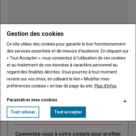
Gestion des cookies
Ce site utilise des cookies pour garantir le bon fonctionnement
des services essentiels et de mesure d’audience. En cliquant sur
« Tout Accepter », vous consentez à l’utilisation de ces cookies
et au traitement de vos données à caractère personnel au
regard des finalités décrites. Vous pourrez à tout moment
revenir sur vos choix, en utilisant le lien « Modifier mes
Publicité
préférences cookies » en bas de page du site.
Plus d'infos
Paramétrer mes cookies
Sous-
Vous êtes abonné(e)
Tout refuser
Tout accepter
titre
TITRE
IDENTIFIEZ-VOUS
Body
Connectez-vous à votre compte pour profiter