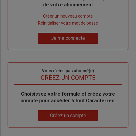
de votre abonnement
Lien
Créer un nouveau compte
"Créer
Lien
Réinitialiser votre mot de passe
un
"Réinitialiser
Lien
nouveau
votre
Je me connecte
"Je
compte"
mot
me
de
connecte"
passe"
Sous-
Vous n'êtes pas abonné(e)
titre
TITRE
CRÉEZ UN COMPTE
Body
Choisissez votre formule et créez votre
compte pour accéder à tout Caracterres.
Lien
Créez un compte