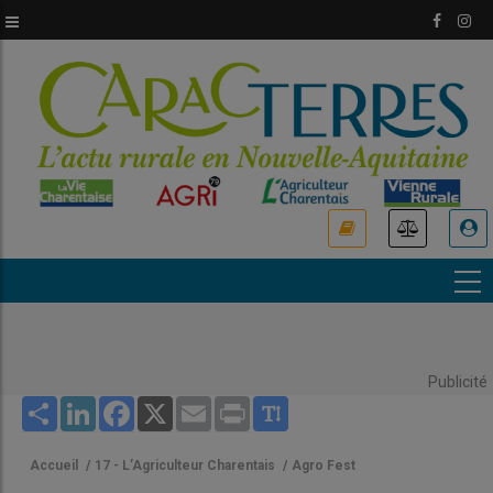
Aller
au
contenu
principal
USER
ACCOUNT
MENU
Publicité
Share
LinkedIn
Facebook
X
Email
Print
Accueil
/
17 - L’Agriculteur Charentais
/
Agro Fest