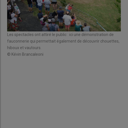
Les spectacles ont attiré le public : ici une démonstration de
se
fauconnerie qui permettait également de découvrir chouettes,
L'in
hiboux et vautours.
pré
© Kévin Brancaleoni
et l
 ils
imp
gén
© K