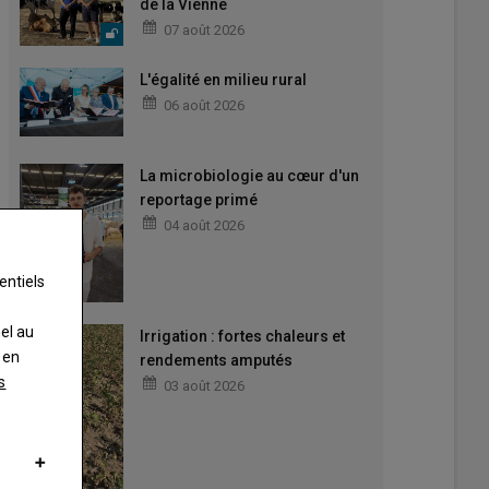
de la Vienne
07 août 2026
L'égalité en milieu rural
06 août 2026
La microbiologie au cœur d'un
reportage primé
04 août 2026
entiels
nel au
Irrigation : fortes chaleurs et
 en
rendements amputés
s
03 août 2026