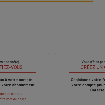
es abonné(e)
Sous-
Vous n'êtes pa
titre
FIEZ-VOUS
TITRE
CRÉEZ UN
us à votre compte
Body
Choisissez votre f
de votre abonnement
votre compte pour
Caracte
nouveau compte
 votre mot de passe