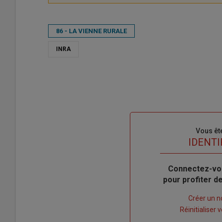
86 - LA VIENNE RURALE
INRA
Sous-
Vous êt
titre
TITRE
IDENTI
Body
Connectez-vo
pour profiter 
Lien
Créer un 
"Créer
Lien
Réinitialiser
un
"Réinitialiser