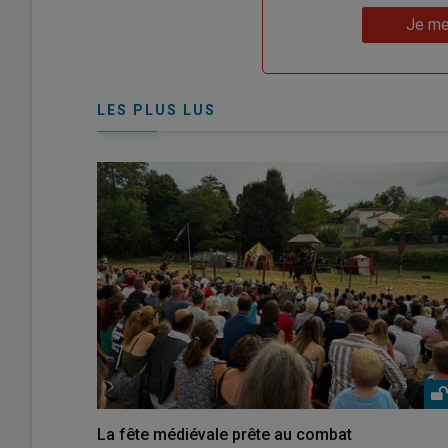
Lien
nouveau
votre
Je me
"Je
compte"
mot
me
de
connecte"
passe"
LES PLUS LUS
La fête médiévale prête au combat