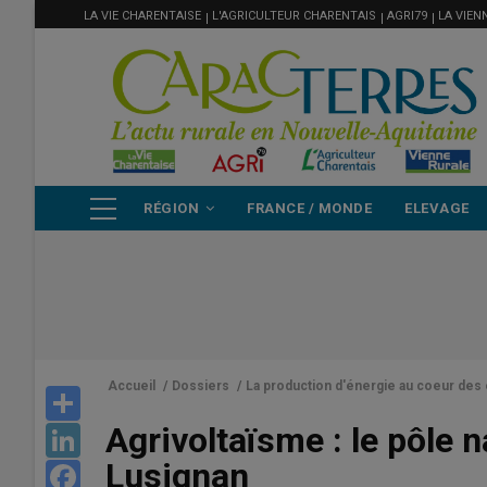
MENU
Aller
LA VIE CHARENTAISE
L'AGRICULTEUR CHARENTAIS
AGRI79
LA VIEN
FILIÈRE
au
contenu
principal
NAVIGATION
RÉGION
FRANCE / MONDE
ELEVAGE
PRINCIPALE
Accueil
/
Dossiers
/
La production d'énergie au coeur des 
Share
Agrivoltaïsme : le pôle n
LinkedIn
Lusignan
Facebook