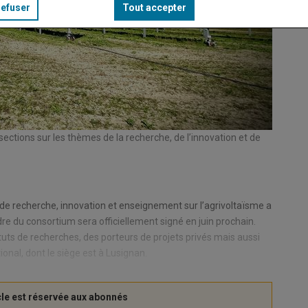
refuser
Tout accepter
ections sur les thèmes de la recherche, de l’innovation et de
e de recherche, innovation et enseignement sur l’agrivoltaïsme a
adre du consortium sera officiellement signé en juin prochain.
ituts de recherches, des porteurs de projets privés mais aussi
ional, dont le siège est à Lusignan.