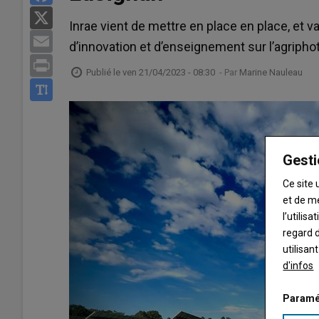
X
Inrae vient de mettre en place en place, et v
Email
d’innovation et d’enseignement sur l’agripho
Print
Publié le
ven 21/04/2023 - 08:30
- Par
Marine Nauleau
Gesti
Ce site 
et de m
l’utilis
regard d
utilisan
d'infos
Paramé