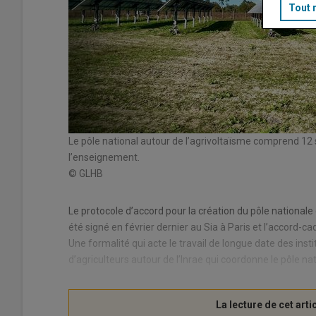
Tout 
Le pôle national autour de l’agrivoltaïsme comprend 12 s
l’enseignement.
© GLHB
Le protocole d’accord pour la création du pôle national
été signé en février dernier au Sia à Paris et l’accord-c
Une formalité qui acte le travail de longue date des inst
d’agriculteurs autour de l’Inrae qui coordonne le pôle nat