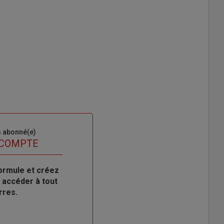
s abonné(e)
 COMPTE
ormule et créez
 accéder à tout
rres.