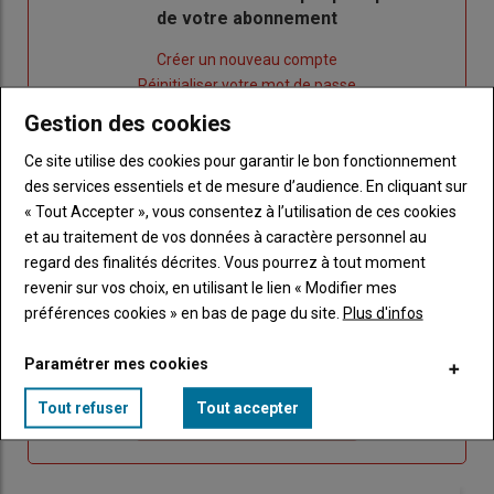
de votre abonnement
Lien
Créer un nouveau compte
"Créer
Lien
Réinitialiser votre mot de passe
un
"Réinitialiser
Gestion des cookies
Lien
nouveau
votre
Je me connecte
"Je
Ce site utilise des cookies pour garantir le bon fonctionnement
compte"
mot
me
des services essentiels et de mesure d’audience. En cliquant sur
de
connecte"
« Tout Accepter », vous consentez à l’utilisation de ces cookies
passe"
et au traitement de vos données à caractère personnel au
Sous-
Vous n'êtes pas abonné(e)
regard des finalités décrites. Vous pourrez à tout moment
titre
TITRE
CRÉEZ UN COMPTE
revenir sur vos choix, en utilisant le lien « Modifier mes
préférences cookies » en bas de page du site.
Plus d'infos
Body
Choisissez votre formule et créez votre
Paramétrer mes cookies
compte pour accéder à tout Caracterres.
Tout refuser
Tout accepter
Lien
Créez un compte