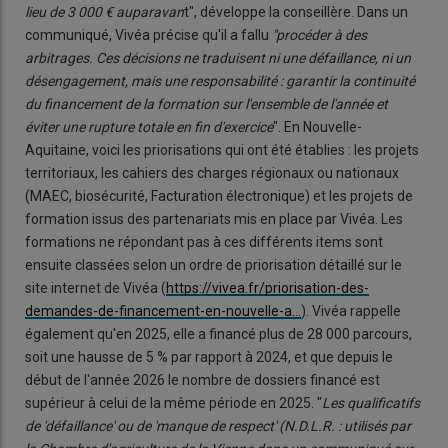
lieu de 3
000
€ auparavan
t", développe la conseillère. Dans un
communiqué, Vivéa précise qu'il a fallu
"procéder à des
arbitrages. Ces décisions ne traduisent ni une défaillance, ni un
désengagement, mais une responsabilité : garantir la continuité
du financement de la formation sur l'ensemble de l'année et
éviter une rupture totale en fin d'exercice
". En Nouvelle-
Aquitaine, voici les priorisations qui ont été établies : les projets
territoriaux, les cahiers des charges régionaux ou nationaux
(MAEC, biosécurité, Facturation électronique) et les projets de
formation issus des partenariats mis en place par Vivéa. Les
formations ne répondant pas à ces différents items sont
ensuite classées selon un ordre de priorisation détaillé sur le
site internet de Vivéa (
https://vivea.fr/priorisation-des-
demandes-de-financement-en-nouvelle-a…
). Vivéa rappelle
également qu'en 2025, elle a financé plus de 28 000 parcours,
soit une hausse de 5 % par rapport à 2024, et que depuis le
début de l'année 2026 le nombre de dossiers financé est
supérieur à celui de la même période en 2025. "
Les qualificatifs
de 'défaillance' ou de 'manque de respect' (N.D.L.R. : utilisés par