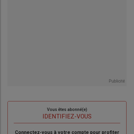
Publicité
Sous-
Vous êtes abonné(e)
titre
TITRE
IDENTIFIEZ-VOUS
Body
Connectez-vous à votre compte pour profiter