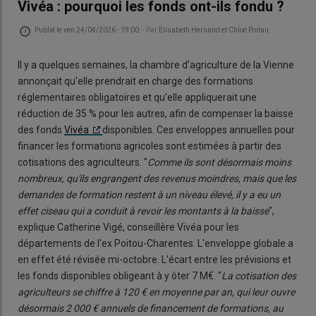
Vivéa : pourquoi les fonds ont-ils fondu ?
Publié le
ven 24/04/2026 - 19:00
- Par
Elisabeth Hersand et Chloé Poitau
Il y a quelques semaines, la chambre d'agriculture de la Vienne
annonçait qu'elle prendrait en charge des formations
réglementaires obligatoires et qu'elle appliquerait une
réduction de 35 % pour les autres, afin de compenser la baisse
des fonds
Vivéa
disponibles. Ces enveloppes annuelles pour
financer les formations agricoles sont estimées à partir des
cotisations des agriculteurs. "
Comme ils sont désormais moins
nombreux, qu'ils engrangent des revenus moindres, mais que les
demandes de formation restent à un niveau élevé, il y a eu un
effet ciseau qui a conduit à revoir les montants à la baisse
",
explique Catherine Vigé, conseillère Vivéa pour les
départements de l'ex Poitou-Charentes. L'enveloppe globale a
en effet été révisée mi-octobre. L'écart entre les prévisions et
les fonds disponibles obligeant à y ôter 7 M€. "
La cotisation des
agriculteurs se chiffre à 120
€ en moyenne par an, qui leur ouvre
désormais 2
000
€ annuels de finan
cement de formations, au