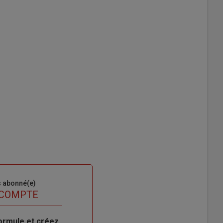
s abonné(e)
 COMPTE
ormule et créez