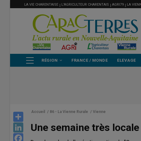
MENU
Aller
LA VIE CHARENTAISE
L'AGRICULTEUR CHARENTAIS
AGRI79
LA VIEN
FILIÈRE
au
contenu
principal
NAVIGATION
RÉGION
FRANCE / MONDE
ELEVAGE
PRINCIPALE
Accueil
/
86 - La Vienne Rurale
/
Vienne
Share
Une semaine très locale
LinkedIn
Facebook