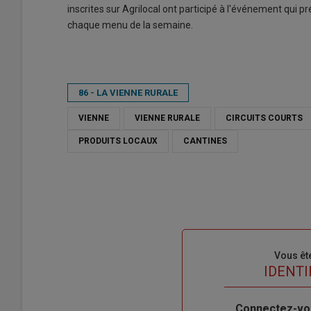
inscrites sur Agrilocal ont participé à l'événement qui p
chaque menu de la semaine.
86 - LA VIENNE RURALE
VIENNE
VIENNE RURALE
CIRCUITS COURTS
PRODUITS LOCAUX
CANTINES
Sous-
Vous êt
titre
TITRE
IDENTI
Body
Connectez-vo