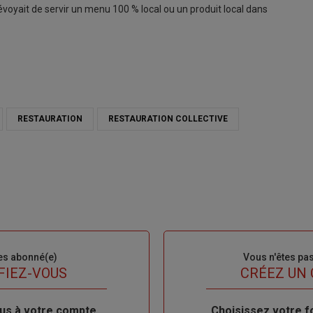
révoyait de servir un menu 100 % local ou un produit local dans
RESTAURATION
RESTAURATION COLLECTIVE
es abonné(e)
Sous-
Vous n'êtes pa
titre
FIEZ-VOUS
TITRE
CRÉEZ UN
us à votre compte
Body
Choisissez votre f