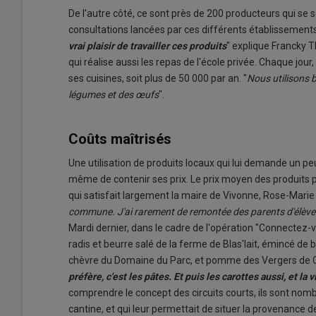
De l'autre côté, ce sont près de 200 producteurs qui se s
consultations lancées par ces différents établissement
vrai plaisir de travailler ces produits
" explique Francky 
qui réalise aussi les repas de l'école privée. Chaque jou
ses cuisines, soit plus de 50 000 par an. "
Nous utilisons 
légumes et des œufs
".
Coûts maîtrisés
Une utilisation de produits locaux qui lui demande un pe
même de contenir ses prix. Le prix moyen des produits pa
qui satisfait largement la maire de Vivonne, Rose-Marie
commune. J'ai rarement de remontée des parents d'élève
Mardi dernier, dans le cadre de l'opération "Connectez-vo
radis et beurre salé de la ferme de Blas'lait, émincé de 
chèvre du Domaine du Parc, et pomme des Vergers de 
préfère, c'est les pâtes. Et puis les carottes aussi, et la 
comprendre le concept des circuits courts, ils sont nombr
cantine, et qui leur permettait de situer la provenance d