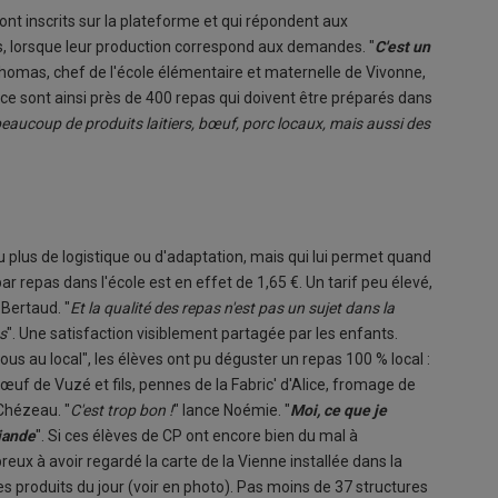
ont inscrits sur la plateforme et qui répondent aux
s, lorsque leur production correspond aux demandes. "
C'est un
Thomas, chef de l'école élémentaire et maternelle de Vivonne,
r, ce sont ainsi près de 400 repas qui doivent être préparés dans
beaucoup de produits laitiers, bœuf, porc locaux, mais aussi des
u plus de logistique ou d'adaptation, mais qui lui permet quand
r repas dans l'école est en effet de 1,65 €. Un tarif peu élevé,
 Bertaud. "
Et la qualité des repas n'est pas un sujet dans la
s
". Une satisfaction visiblement partagée par les enfants.
us au local", les élèves ont pu déguster un repas 100 % local :
bœuf de Vuzé et fils, pennes de la Fabric' d'Alice, fromage de
Chézeau. "
C'est trop bon !
" lance Noémie. "
Moi, ce que je
viande
". Si ces élèves de CP ont encore bien du mal à
eux à avoir regardé la carte de la Vienne installée dans la
es produits du jour (voir en photo). Pas moins de 37 structures