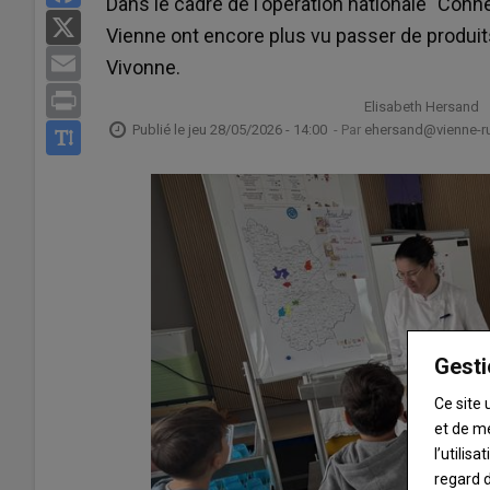
Dans le cadre de l'opération nationale "Conne
X
Vienne ont encore plus vu passer de produit
Email
Vivonne.
Print
Elisabeth Hersand
Publié le
jeu 28/05/2026 - 14:00
- Par
ehersand@vienne-rur
Gesti
Ce site 
et de m
l’utilis
regard d