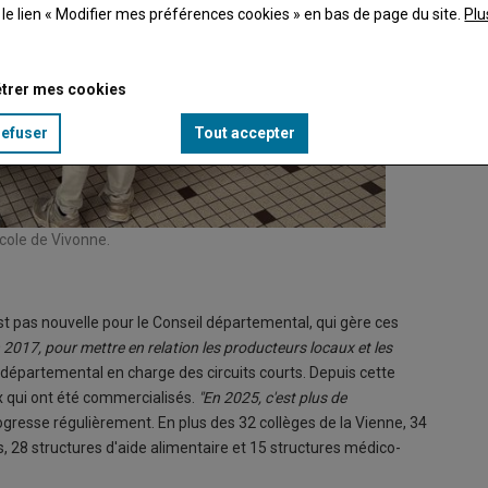
t le lien « Modifier mes préférences cookies » en bas de page du site.
Plu
trer mes cookies
refuser
Tout accepter
école de Vivonne.
st pas nouvelle pour le Conseil départemental, qui gère ces
 2017, pour mettre en relation les producteurs locaux et les
r départemental en charge des circuits courts. Depuis cette
ux qui ont été commercialisés.
"En 2025, c'est plus de
progresse régulièrement. En plus des 32 collèges de la Vienne, 34
, 28 structures d'aide alimentaire et 15 structures médico-