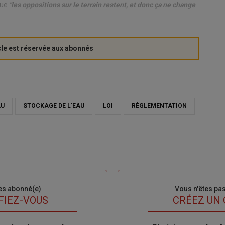
que
"les oppositions sur le terrain restent, et donc ça ne change
AU
STOCKAGE DE L'EAU
LOI
RÈGLEMENTATION
es abonné(e)
Sous-
Vous n'êtes pa
titre
FIEZ-VOUS
TITRE
CRÉEZ UN