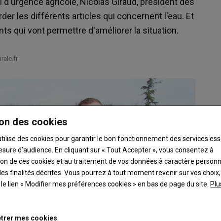
i d'urgence agricole, Nicolas Giraud, président des
rder les différents articles qui concernent l'eau. Et
s qui vont permettre d'améliorer la situation.
ale.fr
on des cookies
utilise des cookies pour garantir le bon fonctionnement des services ess
esure d’audience. En cliquant sur « Tout Accepter », vous consentez à
ation de ces cookies et au traitement de vos données à caractère person
es finalités décrites. Vous pourrez à tout moment revenir sur vos choix,
t le lien « Modifier mes préférences cookies » en bas de page du site.
Plu
trer mes cookies