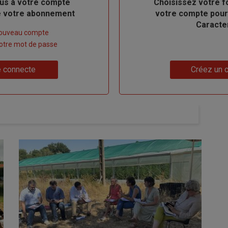
us à votre compte
Body
Choisissez votre f
de votre abonnement
votre compte pour
Caracte
nouveau compte
 votre mot de passe
Lien
 connecte
Créez un 