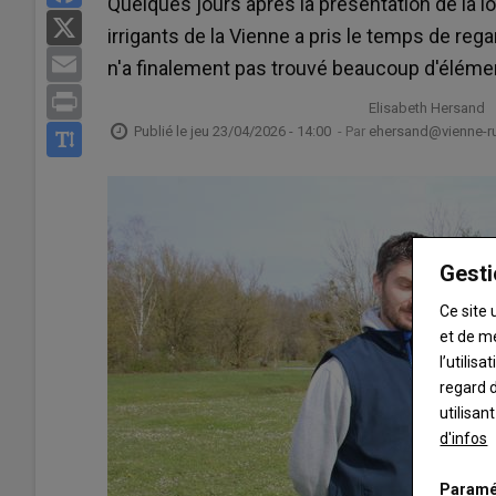
Quelques jours après la présentation de la lo
X
irrigants de la Vienne a pris le temps de rega
Email
n'a finalement pas trouvé beaucoup d'élément
Print
Elisabeth Hersand
Publié le
jeu 23/04/2026 - 14:00
- Par
ehersand@vienne-rur
Gesti
Ce site 
et de m
l’utilis
regard d
utilisan
d'infos
Paramé