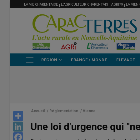
MENU
Aller
LA VIE CHARENTAISE
L'AGRICULTEUR CHARENTAIS
AGRI79
LA VIEN
FILIÈRE
au
contenu
principal
NAVIGATION
RÉGION
FRANCE / MONDE
ELEVAGE
PRINCIPALE
Accueil
/
Réglementation
/
Vienne
Share
Une loi d'urgence qui "
LinkedIn
Facebook