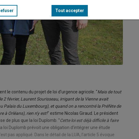
refuser
Tout accepter
nt le contenu du projet de loi d'urgence agricole. "
Mais de tout
2 février, Laurent Sourisseau, irrigant de la Vienne avait
au Palais du Luxembourg), et quand on a rencontré la Préfète de
 à Orléans), rien n'y est!
" estime Nicolas Giraud. Le président
e de plus que la loi Duplomb. "
Cette loi est déjà difficile à faire
 la loi Duplomb prévoit une obligation d'intégrer une étude
t pas appliqué. Dans le détail de la LUA, l'article 5 évoque