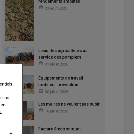
rendements amputés
03 août 2026
L'eau des agriculteurs au
service des pompiers
31 juillet 2026
Équipements de travail
entiels
mobiles : prévention
30 juillet 2026
nel au
Les maires ne veulent pas subir
 en
18 juillet 2026
s
Facture électronique :