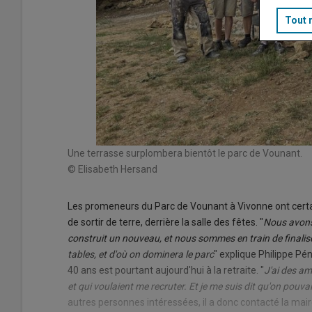
Tout 
Une terrasse surplombera bientôt le parc de Vounant.
© Elisabeth Hersand
Les promeneurs du Parc de Vounant à Vivonne ont cer
de sortir de terre, derrière la salle des fêtes. "
Nous avons 
construit un nouveau, et nous sommes en train de finaliser
tables, et d'où on dominera le parc
" explique Philippe Pén
40 ans est pourtant aujourd'hui à la retraite. "
J'ai des a
et qui voulaient me recruter. Et je me suis dit qu'on pouva
autres personnes intéressées, il a donc contacté la ma