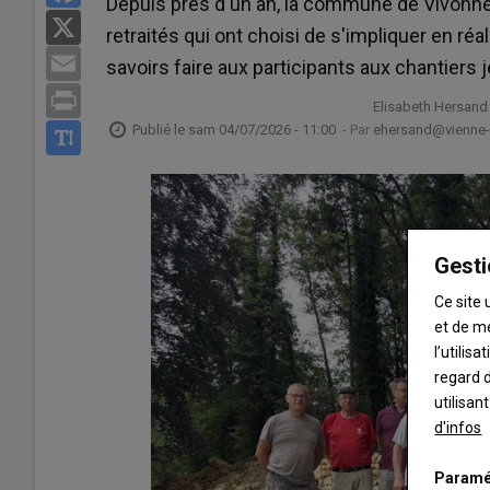
Depuis près d'un an, la commune de Vivon
X
retraités qui ont choisi de s'impliquer en ré
Email
savoirs faire aux participants aux chantiers 
Print
Elisabeth Hersand
Publié le
sam 04/07/2026 - 11:00
- Par
ehersand@vienne-r
Gesti
Ce site 
et de m
l’utilis
regard d
utilisan
d'infos
Paramé