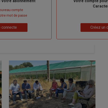
de votre abonnement
votre compte pour
Caracte
nouveau compte
 votre mot de passe
Lien
 connecte
Créez un 