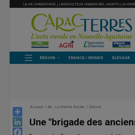
MENU
Aller
LA VIE CHARENTAISE
L'AGRICULTEUR CHARENTAIS
AGRI79
LA VIEN
FILIÈRE
au
contenu
principal
NAVIGATION
RÉGION
FRANCE / MONDE
ELEVAGE
PRINCIPALE
Accueil
/
86 - La Vienne Rurale
/
Vienne
Share
Une "brigade des ancien
LinkedIn
Facebook