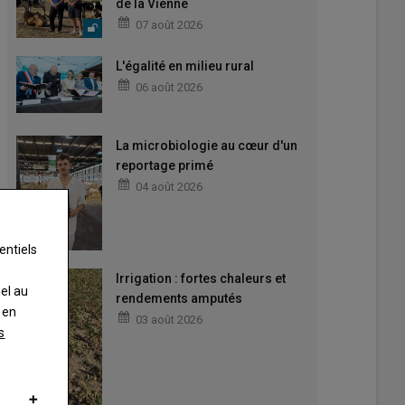
de la Vienne
07 août 2026
L'égalité en milieu rural
06 août 2026
La microbiologie au cœur d'un
reportage primé
04 août 2026
entiels
Irrigation : fortes chaleurs et
nel au
rendements amputés
 en
03 août 2026
s