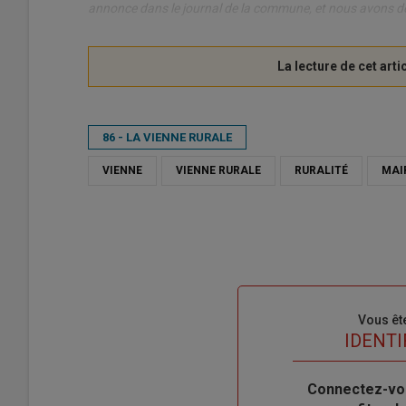
annonce dans le journal de la commune, et nous avons 
86 - LA VIENNE RURALE
VIENNE
VIENNE RURALE
RURALITÉ
MAI
Sous-
Vous êt
titre
TITRE
IDENTI
Body
Connectez-vo