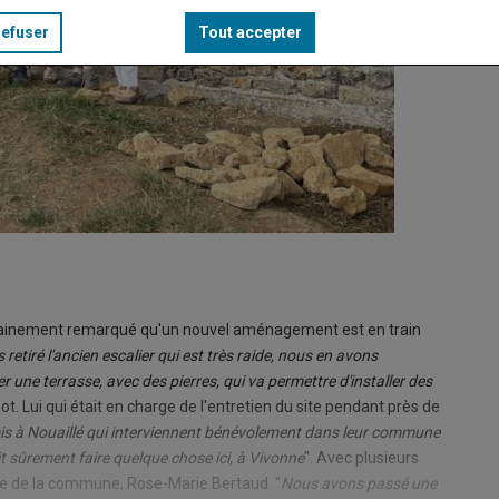
refuser
Tout accepter
tainement remarqué qu'un nouvel aménagement est en train
retiré l'ancien escalier qui est très raide, nous en avons
 une terrasse, avec des pierres, qui va permettre d'installer des
ot. Lui qui était en charge de l'entretien du site pendant près de
mis à Nouaillé qui interviennent bénévolement dans leur commune
it sûrement faire quelque chose ici, à Vivonne
". Avec plusieurs
ire de la commune, Rose-Marie Bertaud. "
Nous avons passé une