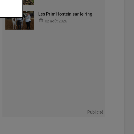
Les Prim'Hostein sur le ring
02 août 2026
Publicité