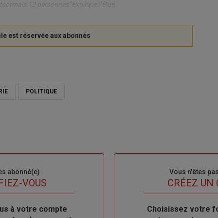
désormais 12 personnes"
explique l'élue.
RIE
POLITIQUE
es abonné(e)
Sous-
Vous n'êtes pa
titre
FIEZ-VOUS
TITRE
CRÉEZ UN
us à votre compte
Body
Choisissez votre f