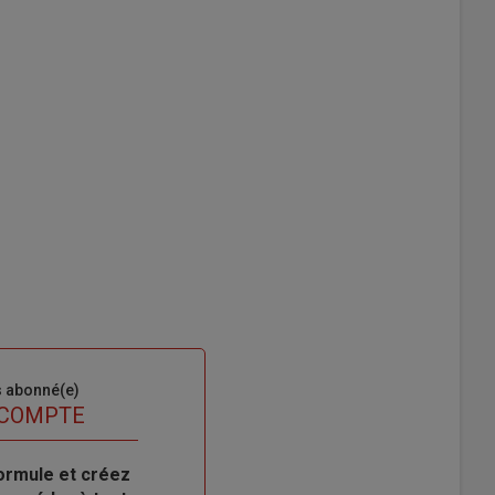
s abonné(e)
 COMPTE
ormule et créez