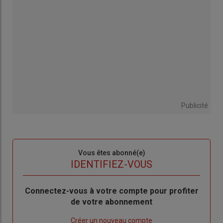
Publicité
Sous-
Vous êtes abonné(e)
titre
TITRE
IDENTIFIEZ-VOUS
Body
Connectez-vous à votre compte pour profiter
de votre abonnement
Lien
Créer un nouveau compte