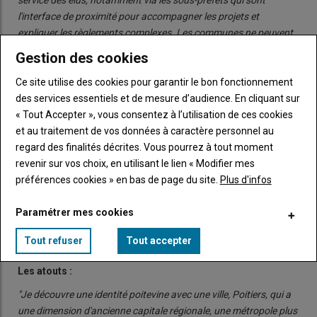
service des élus, notamment via les sous-préfets qui sont
l'interface de proximité pour accompagner les projets et
expliquer les règlements complexes. Les communes ne peuvent
pas faire seules certains projets."
Le Préfet assure être
Gestion des cookies
entièrement disponible et au service des maires. Charles Giusti
Ce site utilise des cookies pour garantir le bon fonctionnement
rappelle d'ailleurs que l'Etat, dans un département, c'est aussi
des services essentiels et de mesure d’audience. En cliquant sur
l'échelon des municipalités.
"La question, c'est 'comment on
« Tout Accepter », vous consentez à l’utilisation de ces cookies
protège', et comment on le fait avec les collectivités
".
et au traitement de vos données à caractère personnel au
regard des finalités décrites. Vous pourrez à tout moment
Les + et les -
revenir sur vos choix, en utilisant le lien « Modifier mes
préférences cookies » en bas de page du site.
Plus d'infos
Malgré les ponts du mois de mai, Charles Giusti a pu rencontrer
la plupart des acteurs économiques, élus, services de l'État
Paramétrer mes cookies
mais aussi chambres consulaires de la Vienne, lors de visites
de terrain. De quoi lui permettre d'identifier les atouts et
Tout refuser
Tout accepter
faiblesse de la Vienne.
Les atouts :
"Je découvre une identité poitevine avec une ville, Poitiers, qui a
une dimension d'ancienne capitale régionale, une métropole plus