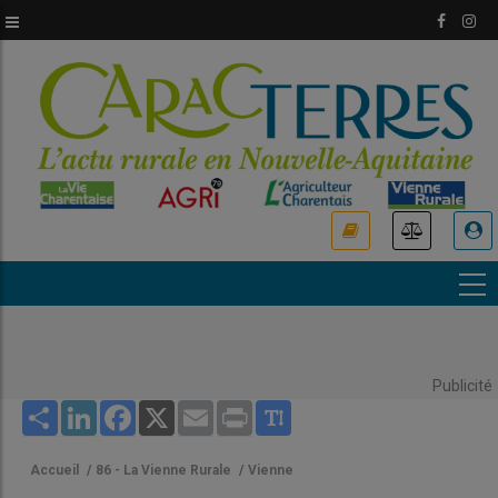
Aller
au
contenu
principal
USER
ACCOUNT
MENU
Publicité
Share
LinkedIn
Facebook
X
Email
Print
Accueil
/
86 - La Vienne Rurale
/
Vienne