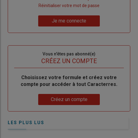
"Créer
Lien
Réinitialiser votre mot de passe
un
"Réinitialiser
Lien
nouveau
votre
Je me connecte
"Je
compte"
mot
me
de
connecte"
passe"
Sous-
Vous n'êtes pas abonné(e)
titre
TITRE
CRÉEZ UN COMPTE
Body
Choisissez votre formule et créez votre
compte pour accéder à tout Caracterres.
Lien
Créez un compte
LES PLUS LUS