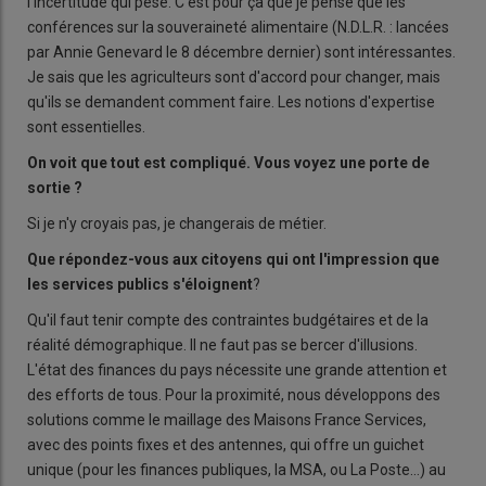
l'incertitude qui pèse. C'est pour ça que je pense que les
conférences sur la souveraineté alimentaire (N.D.L.R. : lancées
par Annie Genevard le 8 décembre dernier) sont intéressantes.
Je sais que les agriculteurs sont d'accord pour changer, mais
qu'ils se demandent comment faire. Les notions d'expertise
sont essentielles.
On voit que tout est compliqué. Vous voyez une porte de
sortie
?
Si je n'y croyais pas, je changerais de métier.
Que répondez-vous aux citoyens qui ont l'impression que
les services publics s'éloignent
?
Qu'il faut tenir compte des contraintes budgétaires et de la
réalité démographique. Il ne faut pas se bercer d'illusions.
L'état des finances du pays nécessite une grande attention et
des efforts de tous. Pour la proximité, nous développons des
solutions comme le maillage des Maisons France Services,
avec des points fixes et des antennes, qui offre un guichet
unique (pour les finances publiques, la MSA, ou La Poste…) au