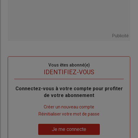
Publicité
Sous-
Vous êtes abonné(e)
titre
TITRE
IDENTIFIEZ-VOUS
Body
Connectez-vous à votre compte pour profiter
de votre abonnement
Lien
Créer un nouveau compte
"Créer
Lien
Réinitialiser votre mot de passe
un
"Réinitialiser
Lien
nouveau
votre
Je me connecte
"Je
compte"
mot