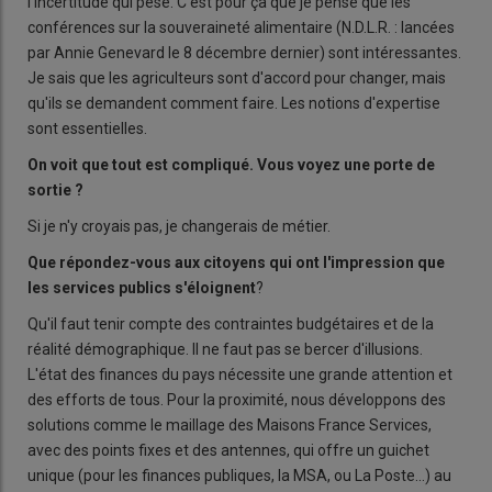
l'incertitude qui pèse. C'est pour ça que je pense que les
conférences sur la souveraineté alimentaire (N.D.L.R. : lancées
par Annie Genevard le 8 décembre dernier) sont intéressantes.
Je sais que les agriculteurs sont d'accord pour changer, mais
qu'ils se demandent comment faire. Les notions d'expertise
sont essentielles.
On voit que tout est compliqué. Vous voyez une porte de
sortie
?
Si je n'y croyais pas, je changerais de métier.
Que répondez-vous aux citoyens qui ont l'impression que
les services publics s'éloignent
?
Qu'il faut tenir compte des contraintes budgétaires et de la
réalité démographique. Il ne faut pas se bercer d'illusions.
L'état des finances du pays nécessite une grande attention et
des efforts de tous. Pour la proximité, nous développons des
solutions comme le maillage des Maisons France Services,
avec des points fixes et des antennes, qui offre un guichet
unique (pour les finances publiques, la MSA, ou La Poste…) au