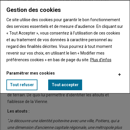
service des élus, notamment via les sous-préfets qui sont
l'interface de proximité pour accompagner les projets et
Gestion des cookies
expliquer les règlements complexes. Les communes ne peuvent
Ce site utilise des cookies pour garantir le bon fonctionnement
pas faire seules certains projets."
Le Préfet assure être
des services essentiels et de mesure d’audience. En cliquant sur
entièrement disponible et au service des maires. Charles Giusti
« Tout Accepter », vous consentez à l’utilisation de ces cookies
rappelle d'ailleurs que l'Etat, dans un département, c'est aussi
et au traitement de vos données à caractère personnel au
l'échelon des municipalités.
"La question, c'est 'comment on
regard des finalités décrites. Vous pourrez à tout moment
protège', et comment on le fait avec les collectivités
".
revenir sur vos choix, en utilisant le lien « Modifier mes
préférences cookies » en bas de page du site.
Plus d'infos
Les + et les -
Paramétrer mes cookies
Malgré les ponts du mois de mai, Charles Giusti a pu rencontrer
la plupart des acteurs économiques, élus, services de l'État
Tout refuser
Tout accepter
mais aussi chambres consulaires de la Vienne, lors de visites
de terrain. De quoi lui permettre d'identifier les atouts et
faiblesse de la Vienne.
Les atouts :
"Je découvre une identité poitevine avec une ville, Poitiers, qui a
une dimension d'ancienne capitale régionale, une métropole plus