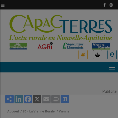
Aller
au
contenu
principal
USER
ACCOUNT
MENU
Publicité
Share
LinkedIn
Facebook
X
Email
Print
Accueil
/
86 - La Vienne Rurale
/
Vienne