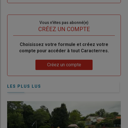
me
de
connecte"
passe"
Sous-
Vous n'êtes pas abonné(e)
titre
TITRE
CRÉEZ UN COMPTE
Body
Choisissez votre formule et créez votre
compte pour accéder à tout Caracterres.
Lien
Créez un compte
LES PLUS LUS