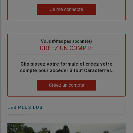
un
"Réinitialiser
Lien
nouveau
votre
Je me connecte
"Je
compte"
mot
me
de
connecte"
passe"
Sous-
Vous n'êtes pas abonné(e)
titre
TITRE
CRÉEZ UN COMPTE
Body
Choisissez votre formule et créez votre
compte pour accéder à tout Caracterres.
Lien
Créez un compte
LES PLUS LUS