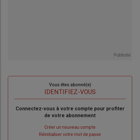
Publicité
Sous-
Vous êtes abonné(e)
titre
TITRE
IDENTIFIEZ-VOUS
Body
Connectez-vous à votre compte pour profiter
de votre abonnement
Lien
Créer un nouveau compte
"Créer
Lien
Réinitialiser votre mot de passe