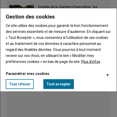
Enquête de la chambre d'agriculture : les
premiers enseignements
Gestion des cookies
04 août 2026
Ce site utilise des cookies pour garantir le bon fonctionnement
des services essentiels et de mesure d’audience. En cliquant sur
Femme, cheffe d'entreprise et mère de famille
03 août 2026
« Tout Accepter », vous consentez à l’utilisation de ces cookies
et au traitement de vos données à caractère personnel au
regard des finalités décrites. Vous pourrez à tout moment
revenir sur vos choix, en utilisant le lien « Modifier mes
Echall'arts affiche les "visages du cognac"
02 août 2026
préférences cookies » en bas de page du site.
Plus d'infos
Paramétrer mes cookies
Tout refuser
Tout accepter