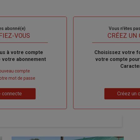
es abonné(e)
Sous-
Vous n'êtes pa
titre
FIEZ-VOUS
TITRE
CRÉEZ UN
us à votre compte
Body
Choisissez votre f
de votre abonnement
votre compte pour
Caracte
nouveau compte
 votre mot de passe
Lien
 connecte
Créez un 