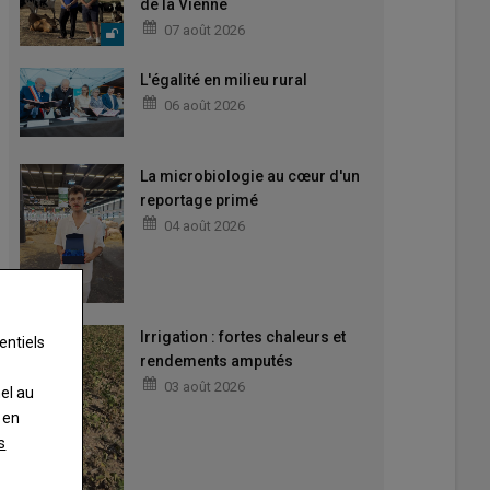
de la Vienne
07 août 2026
L'égalité en milieu rural
06 août 2026
La microbiologie au cœur d'un
reportage primé
04 août 2026
Irrigation : fortes chaleurs et
entiels
rendements amputés
03 août 2026
nel au
 en
s