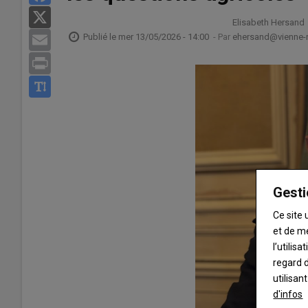
X
Elisabeth Hersand
Publié le
mer 13/05/2026 - 14:00
- Par
ehersand@vienne-ru
Email
Print
Gesti
Ce site 
et de m
l’utilis
regard d
utilisan
d'infos