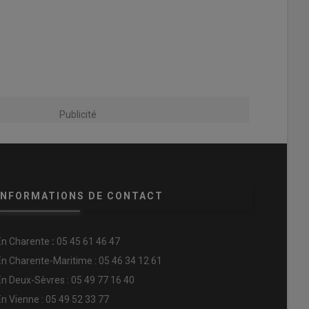
Publicité
INFORMATIONS DE CONTACT
En
Charente
:
05 45 61 46 47
En Charente-Maritime : 05 46 34 12 61
En Deux-Sèvres : 05 49 77 16 40
En Vienne : 05 49 52 33 77