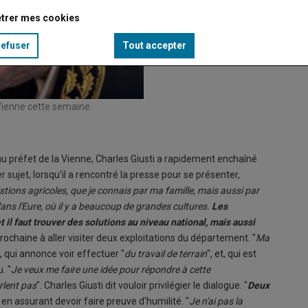
trer mes cookies
refuser
Tout accepter
 Vienne cette semaine.
eau préfet de la Vienne, Charles Giusti a rapidement enchaîné
 sujet, lorsqu'il a rencontré la presse pour se présenter,
tions agricoles, que je connais par ma famille, mais aussi par
ans l'Eure, où il y a beaucoup de grandes cultures.
Les
t il faut trouver des solutions au niveau national, mais aussi
ochaine à aller visiter deux exploitations du département. "
Ma
t, qui annonce voir effectuer "
du travail de terrain
", et, qui est
. "
Je veux me faire une idée pour répondre à cette
rlent pas
". Charles Giusti dit vouloir privilégier le dialogue. "
Deux
 en assurant devoir faire preuve d'humilité. "
Je n'ai pas la