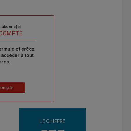
s abonné(e)
 COMPTE
ormule et créez
 accéder à tout
rres.
compte
LE CHIFFRE