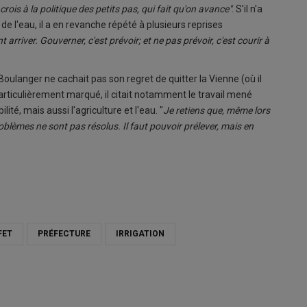
e crois à la politique des petits pas, qui fait qu'on avance"
. S'il n'a
e l'eau, il a en revanche répété à plusieurs reprises
nt arriver. Gouverner, c'est prévoir; et ne pas prévoir, c'est courir à
Boulanger ne cachait pas son regret de quitter la Vienne (où il
 particulièrement marqué, il citait notamment le travail mené
ité, mais aussi l'agriculture et l'eau. "
Je retiens que, même lors
oblèmes ne sont pas résolus. Il faut pouvoir prélever, mais en
FET
PRÉFECTURE
IRRIGATION