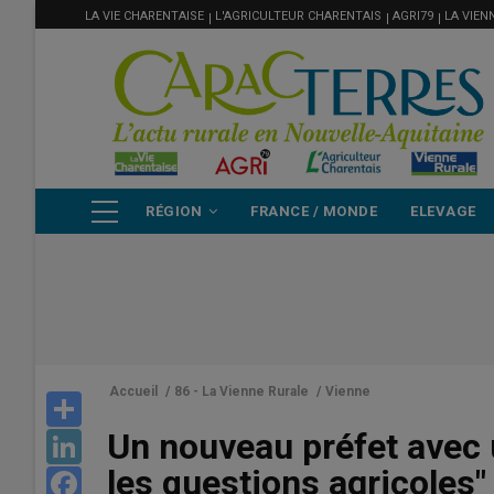
MENU
Aller
LA VIE CHARENTAISE
L'AGRICULTEUR CHARENTAIS
AGRI79
LA VIEN
FILIÈRE
au
contenu
principal
NAVIGATION
RÉGION
FRANCE / MONDE
ELEVAGE
PRINCIPALE
Accueil
/
86 - La Vienne Rurale
/
Vienne
Share
Un nouveau préfet avec
LinkedIn
les questions agricoles"
Facebook