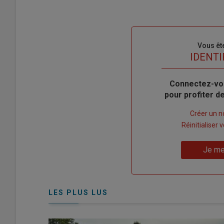
Sous-
Vous êt
titre
TITRE
IDENTI
Body
Connectez-vo
pour profiter 
Lien
Créer un 
"Créer
Lien
Réinitialiser
un
"Réinitialiser
Lien
nouveau
votre
Je me
"Je
compte"
mot
me
de
connecte"
passe"
LES PLUS LUS