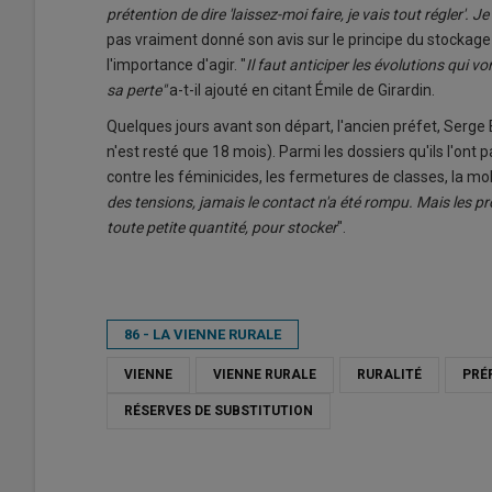
prétention de dire 'laissez-moi faire, je vais tout régler'. J
pas vraiment donné son avis sur le principe du stockage d
l'importance d'agir. "
Il faut anticiper les évolutions qui vo
sa perte"
a-t-il ajouté en citant Émile de Girardin.
Quelques jours avant son départ, l'ancien préfet, Serge 
n'est resté que 18 mois). Parmi les dossiers qu'ils l'ont
contre les féminicides, les fermetures de classes, la mobil
des tensions, jamais le contact n'a été rompu. Mais les pr
toute petite quantité, pour stocker
".
86 - LA VIENNE RURALE
VIENNE
VIENNE RURALE
RURALITÉ
PRÉ
RÉSERVES DE SUBSTITUTION