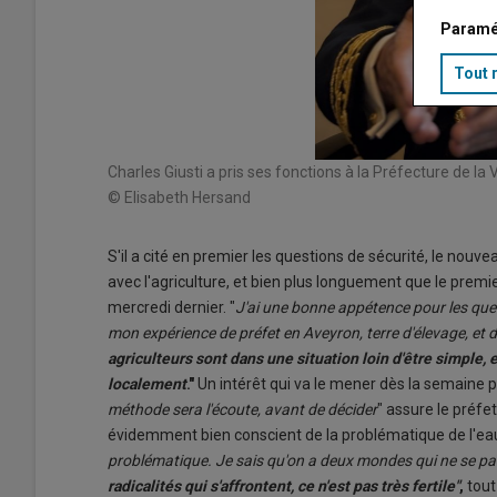
Paramé
Tout 
Charles Giusti a pris ses fonctions à la Préfecture de la
© Elisabeth Hersand
S'il a cité en premier les questions de sécurité, le nouv
avec l'agriculture, et bien plus longuement que le premier
mercredi dernier. "
J'ai une bonne appétence pour les ques
mon expérience de préfet en Aveyron, terre d'élevage, et d
agriculteurs sont dans une situation loin d'être simple, e
localement
."
Un intérêt qui va le mener dès la semaine pr
méthode sera l'écoute, avant de décider
" assure le préfe
évidemment bien conscient de la problématique de l'eau
problématique. Je sais qu'on a deux mondes qui ne se pa
radicalités qui s'affrontent, ce n'est pas très fertile"
,
tout