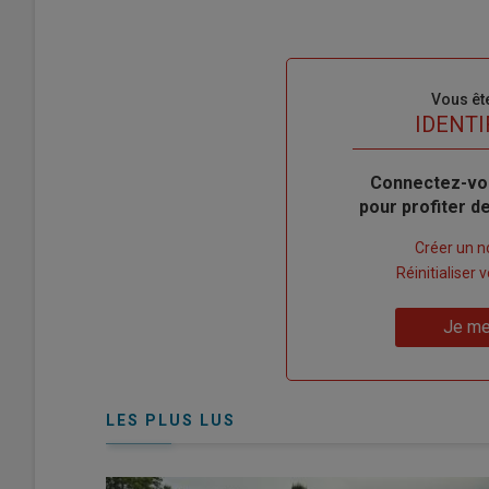
Sous-
Vous êt
titre
TITRE
IDENTI
Body
Connectez-vo
pour profiter 
Lien
Créer un 
"Créer
Lien
Réinitialiser
un
"Réinitialiser
Lien
nouveau
votre
Je me
"Je
compte"
mot
me
de
connecte"
passe"
LES PLUS LUS