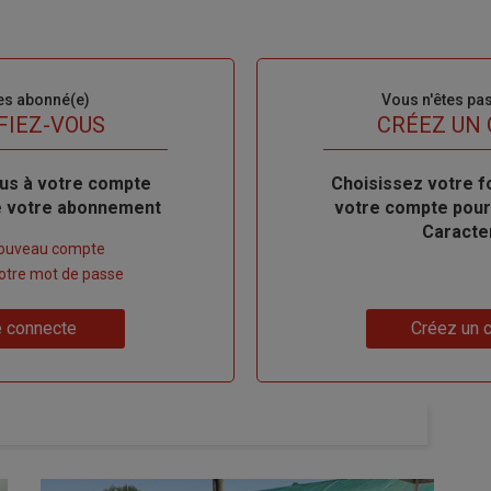
es abonné(e)
Sous-
Vous n'êtes pa
titre
FIEZ-VOUS
TITRE
CRÉEZ UN
us à votre compte
Body
Choisissez votre f
de votre abonnement
votre compte pour
Caracte
nouveau compte
 votre mot de passe
Lien
 connecte
Créez un 