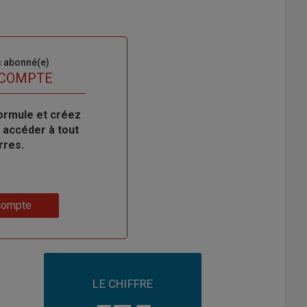
s abonné(e)
 COMPTE
ormule et créez
 accéder à tout
rres.
compte
LE CHIFFRE