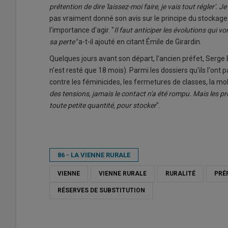
prétention de dire 'laissez-moi faire, je vais tout régler'. J
pas vraiment donné son avis sur le principe du stockage d
l'importance d'agir. "
Il faut anticiper les évolutions qui vo
sa perte"
a-t-il ajouté en citant Émile de Girardin.
Quelques jours avant son départ, l'ancien préfet, Serge 
n'est resté que 18 mois). Parmi les dossiers qu'ils l'ont
contre les féminicides, les fermetures de classes, la mobil
des tensions, jamais le contact n'a été rompu. Mais les pr
toute petite quantité, pour stocker
".
86 - LA VIENNE RURALE
VIENNE
VIENNE RURALE
RURALITÉ
PRÉ
RÉSERVES DE SUBSTITUTION