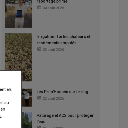
reportage primé
04 août 2026
Irrigation : fortes chaleurs et
rendements amputés
03 août 2026
entiels
Les Prim'Hostein sur le ring
02 août 2026
nel au
 en
Pâturage et ACS pour protéger
s
l'eau