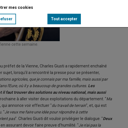
trer mes cookies
refuser
Tout accepter
 Vienne cette semaine.
eau préfet de la Vienne, Charles Giusti a rapidement enchaîné
 sujet, lorsqu'il a rencontré la presse pour se présenter,
tions agricoles, que je connais par ma famille, mais aussi par
ans l'Eure, où il y a beaucoup de grandes cultures.
Les
t il faut trouver des solutions au niveau national, mais aussi
ochaine à aller visiter deux exploitations du département. "
Ma
t, qui annonce voir effectuer "
du travail de terrain
", et, qui est
. "
Je veux me faire une idée pour répondre à cette
rlent pas
". Charles Giusti dit vouloir privilégier le dialogue. "
Deux
 en assurant devoir faire preuve d'humilité. "
Je n'ai pas la