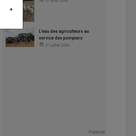
01 août 2026
L'eau des agriculteurs au
service des pompiers
31 juillet 2026
Publicité