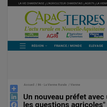
MENU
Aller
LA VIE CHARENTAISE
L'AGRICULTEUR CHARENTAIS
AGRI79
LA VIEN
FILIÈRE
au
contenu
principal
NAVIGATION
RÉGION
FRANCE / MONDE
ELEVAGE
PRINCIPALE
Accueil
/
86 - La Vienne Rurale
/
Vienne
Share
Un nouveau préfet avec
LinkedIn
les questions agricoles"
Facebook