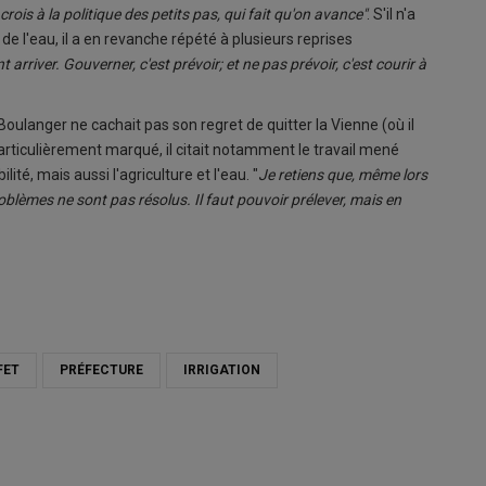
e crois à la politique des petits pas, qui fait qu'on avance"
. S'il n'a
e l'eau, il a en revanche répété à plusieurs reprises
nt arriver. Gouverner, c'est prévoir; et ne pas prévoir, c'est courir à
Boulanger ne cachait pas son regret de quitter la Vienne (où il
 particulièrement marqué, il citait notamment le travail mené
ité, mais aussi l'agriculture et l'eau. "
Je retiens que, même lors
oblèmes ne sont pas résolus. Il faut pouvoir prélever, mais en
FET
PRÉFECTURE
IRRIGATION