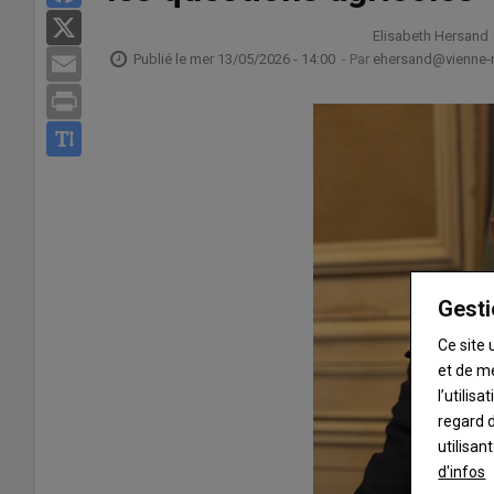
X
Elisabeth Hersand
Publié le
mer 13/05/2026 - 14:00
- Par
ehersand@vienne-ru
Email
Print
Gesti
Ce site 
et de m
l’utilis
regard d
utilisan
d'infos