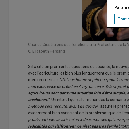
Paramé
Tout 
Charles Giusti a pris ses fonctions à la Préfecture de la
© Elisabeth Hersand
S'il a cité en premier les questions de sécurité, le nouv
avec l'agriculture, et bien plus longuement que le premier
mercredi dernier. "
J'ai une bonne appétence pour les ques
mon expérience de préfet en Aveyron, terre d'élevage, et d
agriculteurs sont dans une situation loin d'être simple, e
localement
."
Un intérêt qui va le mener dès la semaine pr
méthode sera l'écoute, avant de décider
" assure le préfe
évidemment bien conscient de la problématique de l'eau
problématique. Je sais qu'on a deux mondes qui ne se pa
radicalités qui s'affrontent, ce n'est pas très fertile"
,
tout