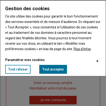
Gestion des cookies
Ce site utilise des cookies pour garantir le bon fonctionnement
des services essentiels et de mesure d’audience. En cliquant sur
« Tout Accepter », vous consentez à l’utilisation de ces cookies
Publicité
et au traitement de vos données à caractère personnel au
regard des finalités décrites. Vous pourrez à tout moment
revenir sur vos choix, en utilisant le lien « Modifier mes
préférences cookies » en bas de page du site.
Plus d'infos
Sous-
Vous êtes abonné(e)
titre
TITRE
IDENTIFIEZ-VOUS
Paramétrer mes cookies
Body
Connectez-vous à votre compte pour profiter
Tout refuser
Tout accepter
de votre abonnement
Lien
Créer un nouveau compte
"Créer
Lien
Réinitialiser votre mot de passe
un
"Réinitialiser
Lien
nouveau
votre
Je me connecte
"Je
compte"
mot