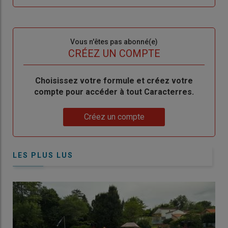
me
de
connecte"
passe"
Sous-
Vous n'êtes pas abonné(e)
titre
TITRE
CRÉEZ UN COMPTE
Body
Choisissez votre formule et créez votre
compte pour accéder à tout Caracterres.
Lien
Créez un compte
LES PLUS LUS