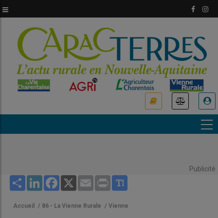
Aller
au
contenu
principal
USER
ACCOUNT
MENU
Publicité
Share
LinkedIn
Facebook
X
Email
Print
Accueil
/
86 - La Vienne Rurale
/
Vienne