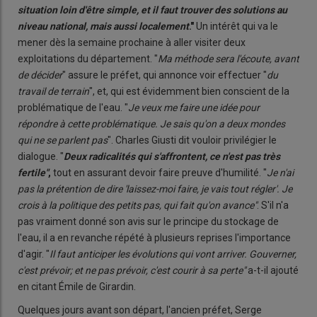
situation loin d'être simple, et il faut trouver des solutions au
niveau national, mais aussi localement
."
Un intérêt qui va le
mener dès la semaine prochaine à aller visiter deux
exploitations du département. "
Ma méthode sera l'écoute, avant
de décider
" assure le préfet, qui annonce voir effectuer "
du
travail de terrain
", et, qui est évidemment bien conscient de la
problématique de l'eau. "
Je veux me faire une idée pour
répondre à cette problématique. Je sais qu'on a deux mondes
qui ne se parlent pas
". Charles Giusti dit vouloir privilégier le
dialogue. "
Deux radicalités qui s'affrontent, ce n'est pas très
fertile"
,
tout en assurant devoir faire preuve d'humilité. "
Je n'ai
pas la prétention de dire 'laissez-moi faire, je vais tout régler'. Je
crois à la politique des petits pas, qui fait qu'on avance"
. S'il n'a
pas vraiment donné son avis sur le principe du stockage de
l'eau, il a en revanche répété à plusieurs reprises l'importance
d'agir. "
Il faut anticiper les évolutions qui vont arriver. Gouverner,
c'est prévoir; et ne pas prévoir, c'est courir à sa perte"
a-t-il ajouté
en citant Émile de Girardin.
Quelques jours avant son départ, l'ancien préfet, Serge