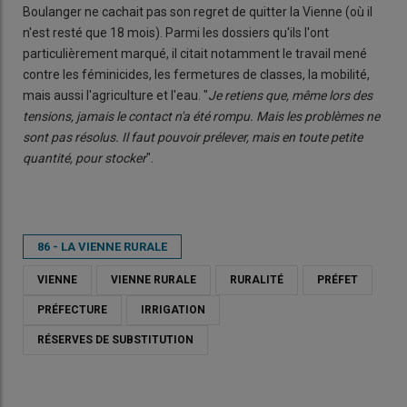
Boulanger ne cachait pas son regret de quitter la Vienne (où il
n'est resté que 18 mois). Parmi les dossiers qu'ils l'ont
particulièrement marqué, il citait notamment le travail mené
contre les féminicides, les fermetures de classes, la mobilité,
mais aussi l'agriculture et l'eau. "
Je retiens que, même lors des
tensions, jamais le contact n'a été rompu. Mais les problèmes ne
sont pas résolus. Il faut pouvoir prélever, mais en toute petite
quantité, pour stocker
".
86 - LA VIENNE RURALE
VIENNE
VIENNE RURALE
RURALITÉ
PRÉFET
PRÉFECTURE
IRRIGATION
RÉSERVES DE SUBSTITUTION